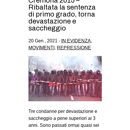
Cremona 2015 –
CULTURE
Ribaltata la sentenza
di primo grado, torna
ARTE
devastazione e
CINEMA
saccheggio
MANIFESTI
20 Gen , 2021 -
IN EVIDENZA
,
MUSICA
MOVIMENTI
,
REPRESSIONE
RECENSIONI
INTERNAZIONALE
AFRICA
AMERICHE
ESTREMO ORIENTE
EUROPA
Tre condanne per devastazione e
MEDIO ORIENTE
saccheggio a pene superiori ai 3
anni. Sono passati ormai quasi sei
MONDO