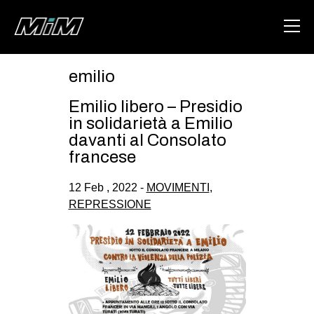
emilio
HOME
Emilio libero – Presidio
ABOUT
in solidarietà a Emilio
davanti al Consolato
AREA
francese
DEGENERAZIONE
12 Feb , 2022 -
MOVIMENTI
,
GAZA FREESTYLE
REPRESSIONE
CSOA LAMBRETTA
MSM
STUDENTI TSUNAMI
ZAM