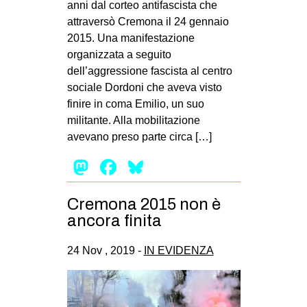
anni dal corteo antifascista che
EVENTI
attraversò Cremona il 24 gennaio
2015. Una manifestazione
in
organizzata a seguito
dell’aggressione fascista al centro
Fb
sociale Dordoni che aveva visto
finire in coma Emilio, un suo
tw
militante. Alla mobilitazione
avevano preso parte circa […]
bsky
Mastodon
Facebook
Bluesky
ms
Cremona 2015 non è
SEARCH
ancora finita
24 Nov , 2019 -
IN EVIDENZA