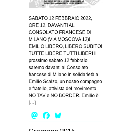
MILANO
MOBILITAZIONI
SABATO 12 FEBBRAIO 2022,
SPAZI
ORE 12, DAVANTI AL
CONSOLATO FRANCESE DI
SPORT POPOLARE
MILANO (VIA MOSCOVA 12)!
MOVIMENTI
EMILIO LIBERO, LIBERO SUBITO!
TUTTE LIBERE TUTTI LIBERI Il
AMBIENTE
prossimo sabato 12 febbraio
ANTIFASCISMO
saremo davanti al Consolato
francese di Milano in solidarietà a
DIRITTO ALL’ABITARE
Emilio Scalzo, un nostro compagno
GENERI
e fratello, attivista del movimento
MIGRAZIONI
NO TAV e NO BORDER. Emilio è
[…]
PRECARIATO
Mastodon
Facebook
Bluesky
REPRESSIONE
STUDENTI