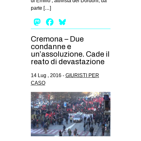
di Emilio , attivista del Dordoni, da
parte […]
Mastodon
Facebook
Bluesky
Cremona – Due
condanne e
un’assoluzione. Cade il
reato di devastazione
14 Lug , 2016 -
GIURISTI PER
CASO