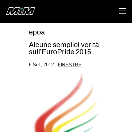
epoa
HOME
Alcune semplici verità
ABOUT
sull’EuroPride 2015
AREA
6 Set , 2012 -
FINESTRE
DEGENERAZIONE
GAZA FREESTYLE
CSOA LAMBRETTA
MSM
STUDENTI TSUNAMI
ZAM