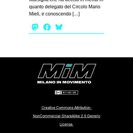
CULTURE
quanto delegato del Circolo Mario
Mieli, e conoscendo […]
ARTE
Mastodon
Facebook
Bluesky
CINEMA
MANIFESTI
MUSICA
RECENSIONI
INTERNAZIONALE
AFRICA
AMERICHE
ESTREMO ORIENTE
Creative Commons Attribution-
EUROPA
NonCommercial-ShareAlike 2.5 Generic
MEDIO ORIENTE
License.
MONDO