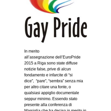
MILANO
MOBILITAZIONI
SPAZI
SPORT POPOLARE
MOVIMENTI
AMBIENTE
In merito
ANTIFASCISMO
all’assegnazione dell’EuroPride
2015 a Riga sono state diffuse
DIRITTO ALL’ABITARE
notizie false, prive di alcun
GENERI
fondamento e infarcite di “si
MIGRAZIONI
dice”, “pare”, “sembra” senza mia
per altro citare una fonte, o
PRECARIATO
qualsiasi appiglio documentale
REPRESSIONE
seppur minimo. Essendo stato
presente alla conferenza di
STUDENTI
Marsiglia che ha deciso in merito in