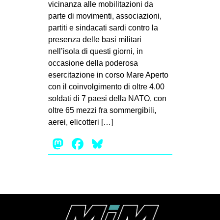
vicinanza alle mobilitazioni da
MILANO
parte di movimenti, associazioni,
MOBILITAZIONI
partiti e sindacati sardi contro la
presenza delle basi militari
SPAZI
nell’isola di questi giorni, in
SPORT POPOLARE
occasione della poderosa
esercitazione in corso Mare Aperto
MOVIMENTI
con il coinvolgimento di oltre 4.00
AMBIENTE
soldati di 7 paesi della NATO, con
ANTIFASCISMO
oltre 65 mezzi fra sommergibili,
aerei, elicotteri […]
DIRITTO ALL’ABITARE
Mastodon
Facebook
Bluesky
GENERI
MIGRAZIONI
PRECARIATO
REPRESSIONE
STUDENTI