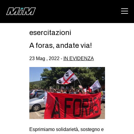
esercitazioni
HOME
A foras, andate via!
ABOUT
23 Mag , 2022 -
IN EVIDENZA
AREA
DEGENERAZIONE
GAZA FREESTYLE
CSOA LAMBRETTA
MSM
STUDENTI TSUNAMI
ZAM
Esprimiamo solidarietà, sostegno e