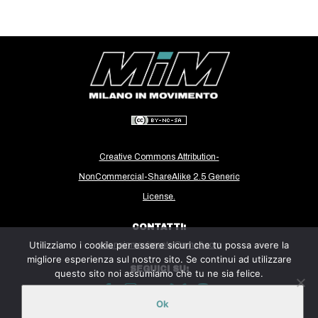
CULTURE
ARTE
CINEMA
MANIFESTI
MUSICA
RECENSIONI
Creative Commons Attribution-
INTERNAZIONALE
NonCommercial-ShareAlike 2.5 Generic
AFRICA
License.
AMERICHE
CONTATTI:
ESTREMO ORIENTE
Utilizziamo i cookie per essere sicuri che tu possa avere la
milanoinmovimento@gmail.com
migliore esperienza sul nostro sito. Se continui ad utilizzare
EUROPA
SEGUICI SU:
questo sito noi assumiamo che tu ne sia felice.
MEDIO ORIENTE
Ok
MONDO
Sito ospitato sulla piattaforma
Midala