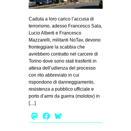
MILANO
MOBILITAZIONI
Caduta a loro carico l’accusa di
SPAZI
terrorismo, adesso Francesco Sala,
Lucio Alberti e Francesco
SPORT POPOLARE
Mazzarelli, militanti NoTav, devono
MOVIMENTI
fronteggiare la scabbia che
avrebbero contratto nel carcere di
AMBIENTE
Torino dove sono stati trasferiti in
ANTIFASCISMO
attesa dell’udienza del processo
con rito abbreviato in cui
DIRITTO ALL’ABITARE
rispondono di danneggiamento,
GENERI
resistenza a pubblico ufficiale e
MIGRAZIONI
porto d’armi da guerra (molotov) in
[…]
PRECARIATO
Mastodon
Facebook
Bluesky
REPRESSIONE
STUDENTI