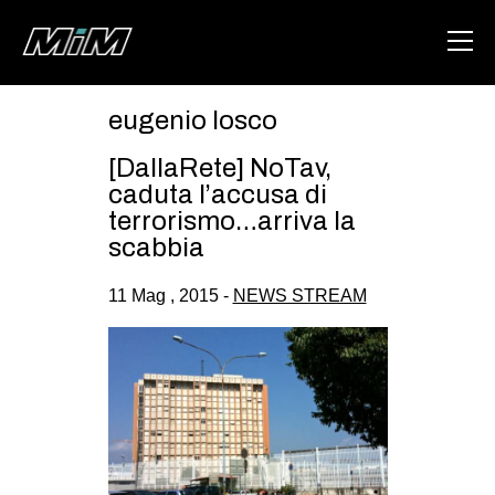
eugenio losco
HOME
[DallaRete] NoTav,
ABOUT
caduta l’accusa di
terrorismo…arriva la
AREA
scabbia
DEGENERAZIONE
11 Mag , 2015 -
NEWS STREAM
GAZA FREESTYLE
CSOA LAMBRETTA
MSM
STUDENTI TSUNAMI
ZAM