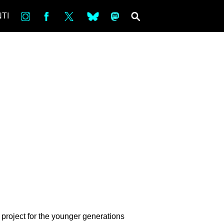
in
Fb
tw
bsky
ms
SEARCH
TI
roject for the younger generations