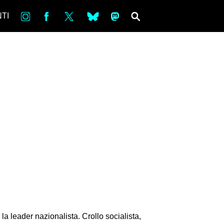
in
Fb
tw
bsky
ms
SEARCH
TI
a leader nazionalista. Crollo socialista,