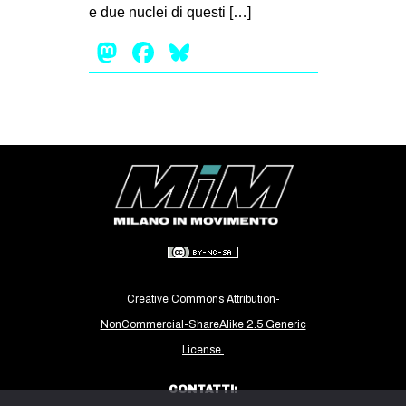
e due nuclei di questi […]
CULTURE
Mastodon
Facebook
Bluesky
ARTE
CINEMA
MANIFESTI
MUSICA
RECENSIONI
INTERNAZIONALE
AFRICA
AMERICHE
Creative Commons Attribution-
ESTREMO ORIENTE
NonCommercial-ShareAlike 2.5 Generic
EUROPA
License.
MEDIO ORIENTE
CONTATTI:
MONDO