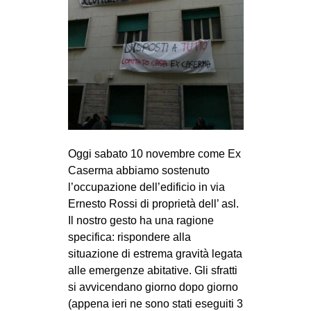
MILANO
MOBILITAZIONI
SPAZI
SPORT POPOLARE
MOVIMENTI
AMBIENTE
Oggi sabato 10 novembre come Ex
ANTIFASCISMO
Caserma abbiamo sostenuto
DIRITTO ALL’ABITARE
l’occupazione dell’edificio in via
GENERI
Ernesto Rossi di proprietà dell’ asl.
Il nostro gesto ha una ragione
MIGRAZIONI
specifica: rispondere alla
PRECARIATO
situazione di estrema gravità legata
alle emergenze abitative. Gli sfratti
REPRESSIONE
si avvicendano giorno dopo giorno
STUDENTI
(appena ieri ne sono stati eseguiti 3