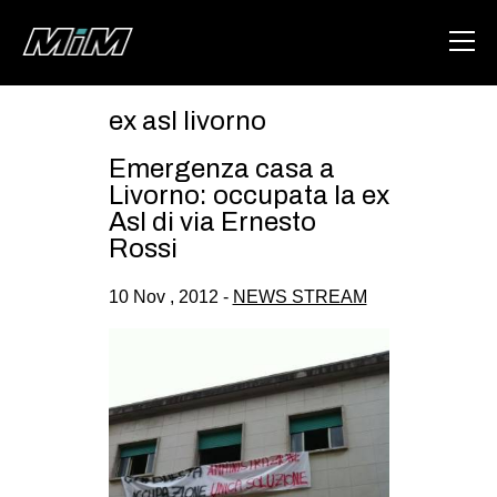
ex asl livorno
HOME
Emergenza casa a
ABOUT
Livorno: occupata la ex
Asl di via Ernesto
AREA
Rossi
DEGENERAZIONE
10 Nov , 2012 -
NEWS STREAM
GAZA FREESTYLE
CSOA LAMBRETTA
MSM
STUDENTI TSUNAMI
ZAM