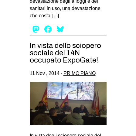
devastazione degli alloggi e dei
EVENTI
sanitari in uso, una devastazione
che costa […]
in
Mastodon
Facebook
Bluesky
Fb
In vista dello sciopero
tw
sociale del 14N
occupato ExpoGate!
bsky
11 Nov , 2014 -
PRIMO PIANO
ms
SEARCH
In vista degli sciopero sociale del