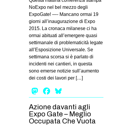
Questa mattina conferenza stampa
MILANO
NoExpo nel bel mezzo degli
MOBILITAZIONI
ExpoGate! —- Mancano ormai 19
giorni all’inaugurazione di Expo
SPAZI
2015. La cronaca milanese ci ha
SPORT POPOLARE
ormai abituati all’emergere quasi
settimanale di problematicità legate
MOVIMENTI
all’Esposizione Universale. Se
AMBIENTE
settimana scorsa si è parlato di
incidenti nei cantieri, in questa
ANTIFASCISMO
sono emerse notizie sull’aumento
DIRITTO ALL’ABITARE
dei costi dei lavori per […]
GENERI
Mastodon
Facebook
Bluesky
MIGRAZIONI
Azione davanti agli
PRECARIATO
Expo Gate – Meglio
REPRESSIONE
Occupata Che Vuota
STUDENTI