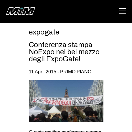
expogate
HOME
Conferenza stampa
ABOUT
NoExpo nel bel mezzo
degli ExpoGate!
AREA
11 Apr , 2015 -
PRIMO PIANO
DEGENERAZIONE
GAZA FREESTYLE
CSOA LAMBRETTA
MSM
STUDENTI TSUNAMI
ZAM