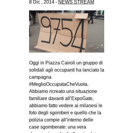
8 Dic , 2014 -
NEWS STREAM
CULTURE
ARTE
CINEMA
MANIFESTI
MUSICA
RECENSIONI
Oggi in Piazza Cairoli un gruppo di
INTERNAZIONALE
solidali agli occupanti ha lanciato la
campagna
AFRICA
#MeglioOccupataCheVuota.
AMERICHE
Abbiamo ricreato una situazione
familiare davanti all’ExpoGate,
ESTREMO ORIENTE
abbiamo fatto vedere ai milanesi le
EUROPA
foto degli sgomberi e quello che la
MEDIO ORIENTE
polizia compie all’interno delle
case sgomberate: una vera
MONDO