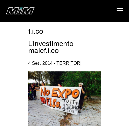
f.i.co
HOME
L’investimento
ABOUT
malef.i.co
AREA
4 Set , 2014 -
TERRITORI
DEGENERAZIONE
GAZA FREESTYLE
CSOA LAMBRETTA
MSM
STUDENTI TSUNAMI
ZAM