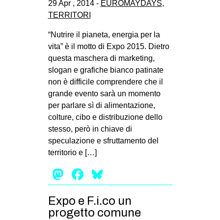
29 Apr , 2014 -
EUROMAYDAYS
,
CULTURE
TERRITORI
ARTE
“Nutrire il pianeta, energia per la
CINEMA
vita” è il motto di Expo 2015. Dietro
questa maschera di marketing,
MANIFESTI
slogan e grafiche bianco patinate
MUSICA
non è difficile comprendere che il
RECENSIONI
grande evento sarà un momento
per parlare sì di alimentazione,
INTERNAZIONALE
colture, cibo e distribuzione dello
stesso, però in chiave di
AFRICA
speculazione e sfruttamento del
AMERICHE
territorio e […]
ESTREMO ORIENTE
Mastodon
Facebook
Bluesky
EUROPA
MEDIO ORIENTE
Expo e F.i.co un
progetto comune
MONDO