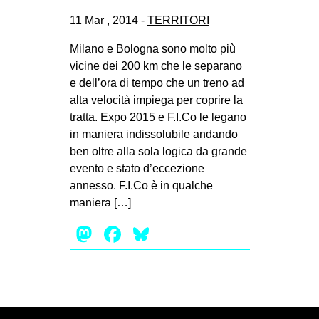
EVENTI
11 Mar , 2014 -
TERRITORI
Milano e Bologna sono molto più
in
vicine dei 200 km che le separano
Fb
e dell’ora di tempo che un treno ad
alta velocità impiega per coprire la
tw
tratta. Expo 2015 e F.I.Co le legano
in maniera indissolubile andando
bsky
ben oltre alla sola logica da grande
evento e stato d’eccezione
ms
annesso. F.I.Co è in qualche
maniera […]
SEARCH
Mastodon
Facebook
Bluesky