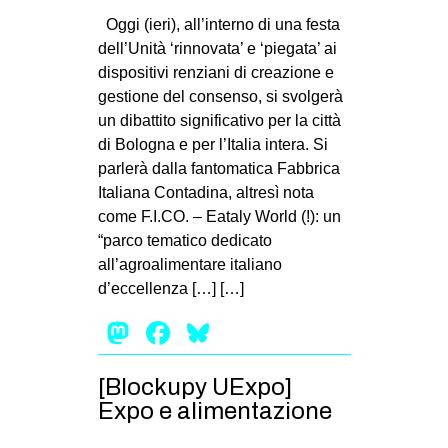
MILANO
Oggi (ieri), all’interno di una festa
MOBILITAZIONI
dell’Unità ‘rinnovata’ e ‘piegata’ ai
dispositivi renziani di creazione e
SPAZI
gestione del consenso, si svolgerà
SPORT POPOLARE
un dibattito significativo per la città
di Bologna e per l’Italia intera. Si
MOVIMENTI
parlerà dalla fantomatica Fabbrica
AMBIENTE
Italiana Contadina, altresì nota
come F.I.CO. – Eataly World (!): un
ANTIFASCISMO
“parco tematico dedicato
DIRITTO ALL’ABITARE
all’agroalimentare italiano
d’eccellenza […] […]
GENERI
Mastodon
Facebook
Bluesky
MIGRAZIONI
PRECARIATO
[Blockupy UExpo]
REPRESSIONE
Expo e alimentazione
STUDENTI