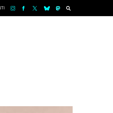
in
Fb
tw
bsky
ms
SEARCH
TI