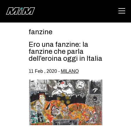
fanzine
HOME
Ero una fanzine: la
ABOUT
fanzine che parla
dell’eroina oggi in Italia
AREA
11 Feb , 2020 -
MILANO
DEGENERAZIONE
GAZA FREESTYLE
CSOA LAMBRETTA
MSM
STUDENTI TSUNAMI
ZAM