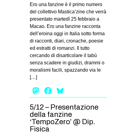
MILANO
Ero una fanzine è il primo numero
del collettivo Mastica’zine che verrà
MOBILITAZIONI
presentato martedì 25 febbraio a
SPAZI
Macao. Ero una fanzine racconta
dell’eroina oggi in Italia sotto forma
SPORT POPOLARE
di racconti, diari, cronache, poesie
MOVIMENTI
ed estratti di romanzi. Il tutto
cercando di disarticolare il tabù
AMBIENTE
senza scadere in giudizi, drammi o
ANTIFASCISMO
moralismi facili, spazzando via le
[…]
DIRITTO ALL’ABITARE
Mastodon
Facebook
Bluesky
GENERI
MIGRAZIONI
5/12 – Presentazione
PRECARIATO
della fanzine
REPRESSIONE
‘TempoZero’ @ Dip.
Fisica
STUDENTI