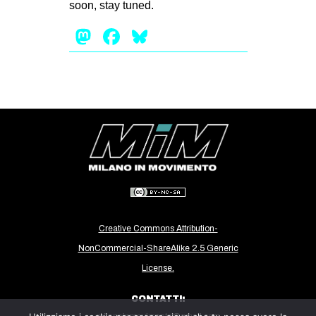
soon, stay tuned.
EVENTI
Mastodon
Facebook
Bluesky
in
Fb
tw
bsky
ms
SEARCH
Creative Commons Attribution-
NonCommercial-ShareAlike 2.5 Generic
License.
CONTATTI: