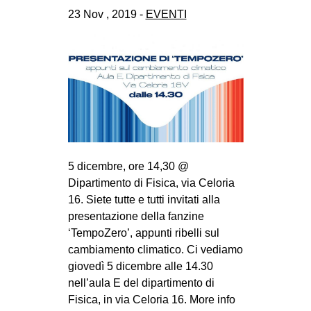
CULTURE
23 Nov , 2019 -
EVENTI
ARTE
CINEMA
MANIFESTI
MUSICA
RECENSIONI
INTERNAZIONALE
5 dicembre, ore 14,30 @
Dipartimento di Fisica, via Celoria
AFRICA
16. Siete tutte e tutti invitati alla
AMERICHE
presentazione della fanzine
ESTREMO ORIENTE
‘TempoZero’, appunti ribelli sul
cambiamento climatico. Ci vediamo
EUROPA
giovedì 5 dicembre alle 14.30
MEDIO ORIENTE
nell’aula E del dipartimento di
Fisica, in via Celoria 16. More info
MONDO