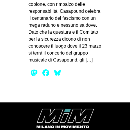
MILANO
copione, con rimbalzo delle
responsabilità: Casapound celebra
MOBILITAZIONI
il centenario del fascismo con un
SPAZI
mega raduno e nessuno sa dove.
Dato che la questura e il Comitato
SPORT POPOLARE
per la sicurezza dicono di non
MOVIMENTI
conoscere il luogo dove il 23 marzo
si terrà il concerto del gruppo
AMBIENTE
musicale di Casapound, gli […]
ANTIFASCISMO
Mastodon
Facebook
Bluesky
DIRITTO ALL’ABITARE
GENERI
MIGRAZIONI
PRECARIATO
REPRESSIONE
STUDENTI