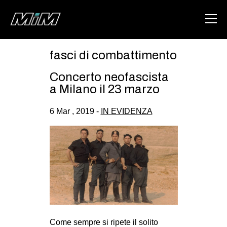
fasci di combattimento
HOME
Concerto neofascista
ABOUT
a Milano il 23 marzo
AREA
6 Mar , 2019 -
IN EVIDENZA
DEGENERAZIONE
GAZA FREESTYLE
CSOA LAMBRETTA
MSM
STUDENTI TSUNAMI
ZAM
Come sempre si ripete il solito