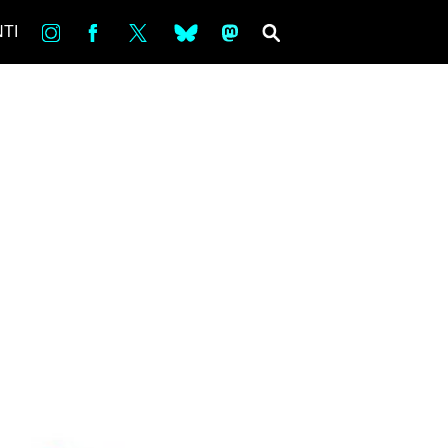
in
Fb
tw
bsky
ms
SEARCH
TI