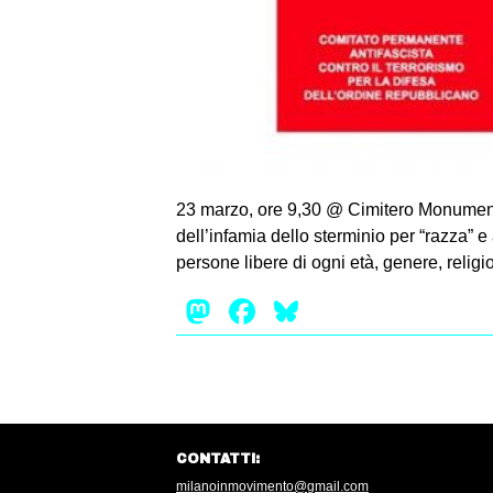
23 marzo, ore 9,30 @ Cimitero Monumenta
dell’infamia dello sterminio per “razza” e a
persone libere di ogni età, genere, reli
Mastodon
Facebook
Bluesky
CONTATTI:
milanoinmovimento@gmail.com