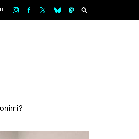
in
Fb
tw
bsky
ms
SEARCH
TI
nonimi?