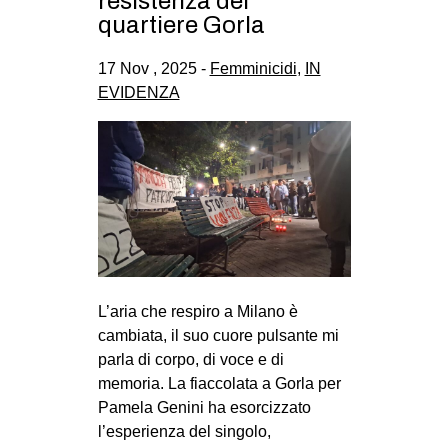
resistenza del
CULTURE
quartiere Gorla
ARTE
17 Nov , 2025 -
Femminicidi
,
IN
CINEMA
EVIDENZA
MANIFESTI
MUSICA
RECENSIONI
INTERNAZIONALE
AFRICA
AMERICHE
L’aria che respiro a Milano è
ESTREMO ORIENTE
cambiata, il suo cuore pulsante mi
parla di corpo, di voce e di
EUROPA
memoria. La fiaccolata a Gorla per
MEDIO ORIENTE
Pamela Genini ha esorcizzato
l’esperienza del singolo,
MONDO