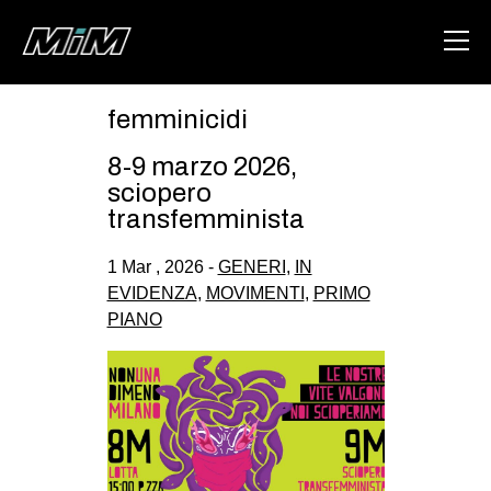
femminicidi
HOME
8-9 marzo 2026,
ABOUT
sciopero
transfemminista
AREA
1 Mar , 2026 -
GENERI
,
IN
DEGENERAZIONE
EVIDENZA
,
MOVIMENTI
,
PRIMO
GAZA FREESTYLE
PIANO
CSOA LAMBRETTA
MSM
STUDENTI TSUNAMI
ZAM