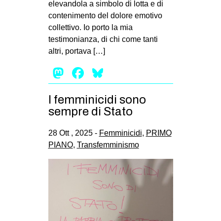
elevandola a simbolo di lotta e di
EVENTI
contenimento del dolore emotivo
collettivo. Io porto la mia
in
testimonianza, di chi come tanti
altri, portava […]
Fb
Mastodon
Facebook
Bluesky
tw
I femminicidi sono
bsky
sempre di Stato
ms
28 Ott , 2025 -
Femminicidi
,
PRIMO
PIANO
,
Transfemminismo
SEARCH