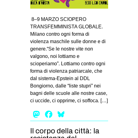
MILANO
MOBILITAZIONI
8–9 MARZO SCIOPERO
SPAZI
TRANSFEMMINISTA GLOBALE.
Milano contro ogni forma di
SPORT POPOLARE
violenza maschile sulle donne e di
MOVIMENTI
genere.“Se le nostre vite non
valgono, noi lottiamo e
AMBIENTE
scioperiamo”. Lottiamo contro ogni
ANTIFASCISMO
forma di violenza patriarcale, che
dal sistema-Epstein al DDL
DIRITTO ALL’ABITARE
Bongiorno, dalle “liste stupri” nei
GENERI
bagni delle scuole alle nostre case,
MIGRAZIONI
ci uccide, ci opprime, ci soffoca. […]
PRECARIATO
Mastodon
Facebook
Bluesky
REPRESSIONE
Il corpo della città: la
STUDENTI