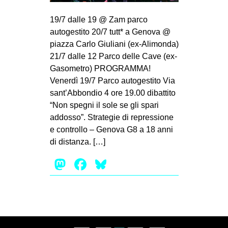
MILANO
19/7 dalle 19 @ Zam parco
MOBILITAZIONI
autogestito 20/7 tutt* a Genova @
SPAZI
piazza Carlo Giuliani (ex-Alimonda)
21/7 dalle 12 Parco delle Cave (ex-
SPORT POPOLARE
Gasometro) PROGRAMMA!
MOVIMENTI
Venerdì 19/7 Parco autogestito Via
sant’Abbondio 4 ore 19.00 dibattito
AMBIENTE
“Non spegni il sole se gli spari
ANTIFASCISMO
addosso”. Strategie di repressione
e controllo – Genova G8 a 18 anni
DIRITTO ALL’ABITARE
di distanza. […]
GENERI
Mastodon
Facebook
Bluesky
MIGRAZIONI
PRECARIATO
REPRESSIONE
STUDENTI