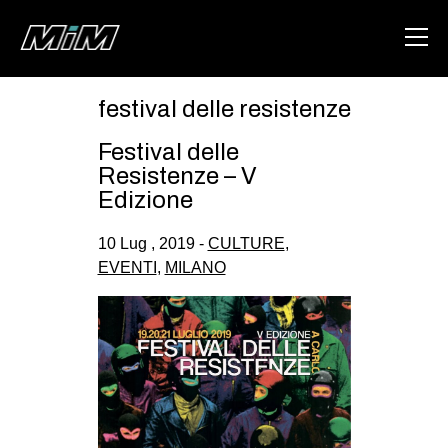
festival delle resistenze
HOME
Festival delle
ABOUT
Resistenze – V
Edizione
AREA
10 Lug , 2019 -
CULTURE
,
DEGENERAZIONE
EVENTI
,
MILANO
GAZA FREESTYLE
CSOA LAMBRETTA
MSM
STUDENTI TSUNAMI
ZAM