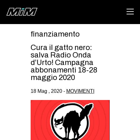
finanziamento
HOME
Cura il gatto nero:
ABOUT
salva Radio Onda
d’Urto! Campagna
AREA
abbonamenti 18-28
maggio 2020
DEGENERAZIONE
GAZA FREESTYLE
18 Mag , 2020 -
MOVIMENTI
CSOA LAMBRETTA
MSM
STUDENTI TSUNAMI
ZAM