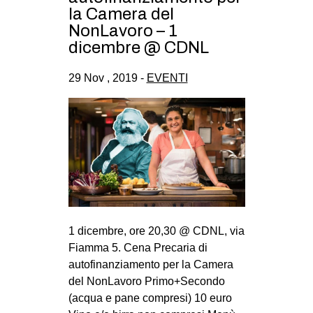
la Camera del
CULTURE
NonLavoro – 1
ARTE
dicembre @ CDNL
CINEMA
29 Nov , 2019 -
EVENTI
MANIFESTI
MUSICA
RECENSIONI
INTERNAZIONALE
AFRICA
AMERICHE
1 dicembre, ore 20,30 @ CDNL, via
ESTREMO ORIENTE
Fiamma 5. Cena Precaria di
EUROPA
autofinanziamento per la Camera
MEDIO ORIENTE
del NonLavoro Primo+Secondo
(acqua e pane compresi) 10 euro
MONDO