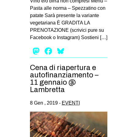
Vino e/o birra non compresi Menù –
Pasta alle norma – Spezzatino con
EVENTI
patate Sarà presente la variante
in
vegetariana È GRADITA LA
PRENOTAZIONE (scrivici pure su
Fb
Facebook o Instagram) Sostieni […]
Mastodon
Facebook
Bluesky
tw
bsky
Cena di riapertura e
autofinanziamento –
ms
11 gennaio @
Lambretta
SEARCH
8 Gen , 2019 -
EVENTI