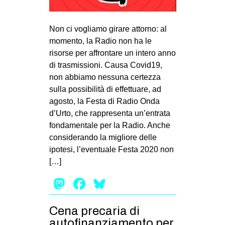
MILANO
MOBILITAZIONI
Non ci vogliamo girare attorno: al
SPAZI
momento, la Radio non ha le
risorse per affrontare un intero anno
SPORT POPOLARE
di trasmissioni. Causa Covid19,
non abbiamo nessuna certezza
MOVIMENTI
sulla possibilità di effettuare, ad
AMBIENTE
agosto, la Festa di Radio Onda
ANTIFASCISMO
d’Urto, che rappresenta un’entrata
fondamentale per la Radio. Anche
DIRITTO ALL’ABITARE
considerando la migliore delle
GENERI
ipotesi, l’eventuale Festa 2020 non
[…]
MIGRAZIONI
Mastodon
Facebook
Bluesky
PRECARIATO
REPRESSIONE
Cena precaria di
STUDENTI
autofinanziamento per