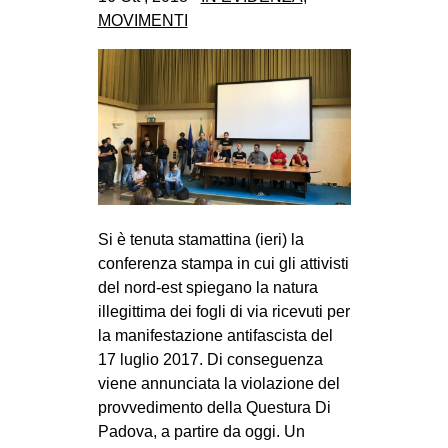
CULTURE
MOVIMENTI
ARTE
CINEMA
MANIFESTI
MUSICA
RECENSIONI
INTERNAZIONALE
Si è tenuta stamattina (ieri) la
conferenza stampa in cui gli attivisti
AFRICA
del nord-est spiegano la natura
AMERICHE
illegittima dei fogli di via ricevuti per
ESTREMO ORIENTE
la manifestazione antifascista del
17 luglio 2017. Di conseguenza
EUROPA
viene annunciata la violazione del
MEDIO ORIENTE
provvedimento della Questura Di
Padova, a partire da oggi. Un
MONDO