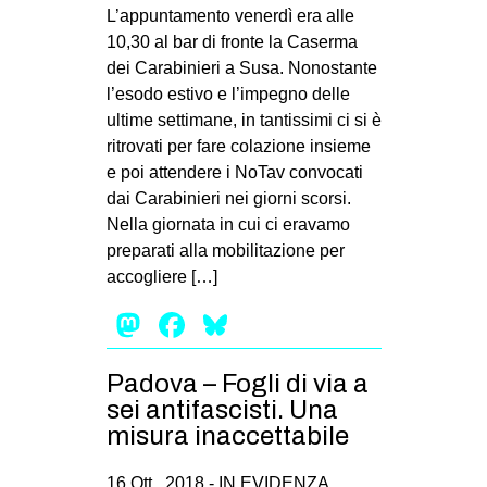
MILANO
L’appuntamento venerdì era alle
10,30 al bar di fronte la Caserma
MOBILITAZIONI
dei Carabinieri a Susa. Nonostante
SPAZI
l’esodo estivo e l’impegno delle
ultime settimane, in tantissimi ci si è
SPORT POPOLARE
ritrovati per fare colazione insieme
MOVIMENTI
e poi attendere i NoTav convocati
dai Carabinieri nei giorni scorsi.
AMBIENTE
Nella giornata in cui ci eravamo
ANTIFASCISMO
preparati alla mobilitazione per
accogliere […]
DIRITTO ALL’ABITARE
Mastodon
Facebook
Bluesky
GENERI
MIGRAZIONI
Padova – Fogli di via a
PRECARIATO
sei antifascisti. Una
REPRESSIONE
misura inaccettabile
STUDENTI
16 Ott , 2018 -
IN EVIDENZA
,