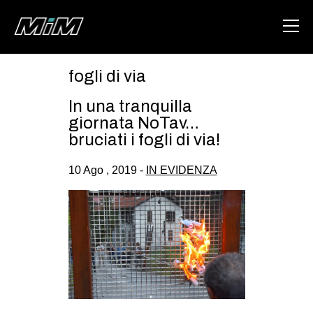
fogli di via
HOME
In una tranquilla
ABOUT
giornata NoTav…
bruciati i fogli di via!
AREA
10 Ago , 2019 -
IN EVIDENZA
DEGENERAZIONE
GAZA FREESTYLE
CSOA LAMBRETTA
MSM
STUDENTI TSUNAMI
ZAM