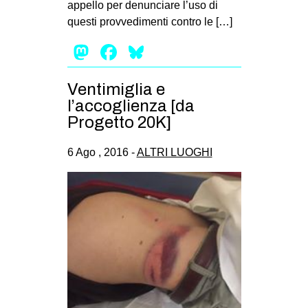
appello per denunciare l’uso di
EVENTI
questi provvedimenti contro le […]
Mastodon
Facebook
Bluesky
in
Fb
Ventimiglia e
l’accoglienza [da
tw
Progetto 20K]
bsky
6 Ago , 2016 -
ALTRI LUOGHI
ms
SEARCH