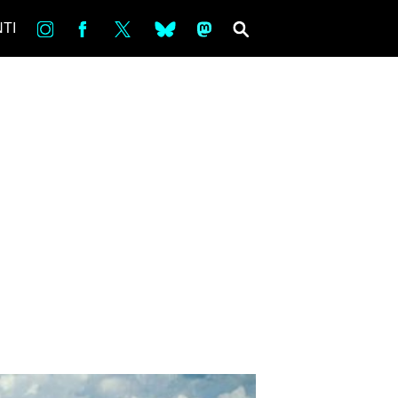
in
Fb
tw
bsky
ms
SEARCH
TI