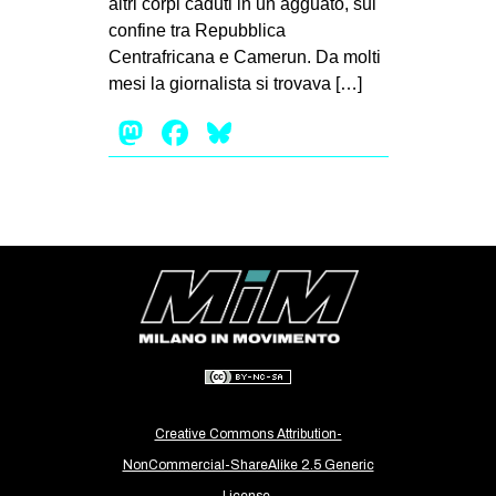
altri corpi caduti in un agguato, sul
MILANO
confine tra Repubblica
MOBILITAZIONI
Centrafricana e Camerun. Da molti
mesi la giornalista si trovava […]
SPAZI
Mastodon
Facebook
Bluesky
SPORT POPOLARE
MOVIMENTI
AMBIENTE
ANTIFASCISMO
DIRITTO ALL’ABITARE
GENERI
MIGRAZIONI
PRECARIATO
REPRESSIONE
Creative Commons Attribution-
NonCommercial-ShareAlike 2.5 Generic
STUDENTI