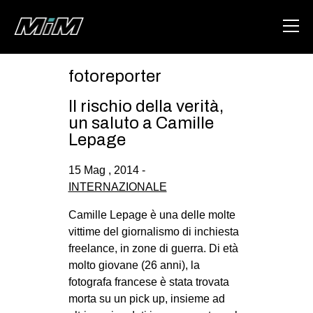
fotoreporter
HOME
Il rischio della verità,
ABOUT
un saluto a Camille
Lepage
AREA
15 Mag , 2014 -
DEGENERAZIONE
INTERNAZIONALE
GAZA FREESTYLE
Camille Lepage è una delle molte
CSOA LAMBRETTA
vittime del giornalismo di inchiesta
MSM
freelance, in zone di guerra. Di età
molto giovane (26 anni), la
STUDENTI TSUNAMI
fotografa francese è stata trovata
ZAM
morta su un pick up, insieme ad