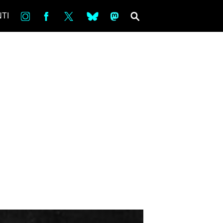
in
Fb
tw
bsky
ms
SEARCH
TI