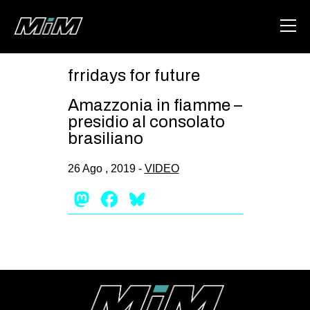
frridays for future
HOME
Amazzonia in fiamme –
ABOUT
presidio al consolato
brasiliano
AREA
26 Ago , 2019 -
VIDEO
DEGENERAZIONE
Mastodon
Facebook
Bluesky
GAZA FREESTYLE
CSOA LAMBRETTA
MSM
STUDENTI TSUNAMI
ZAM