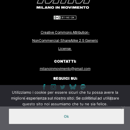
MILANO
MOBILITAZIONI
SPAZI
Creative Commons Attribution-
SPORT POPOLARE
NonCommercial-ShareAlike 2.5 Generic
MOVIMENTI
License.
AMBIENTE
CONTATTI:
ANTIFASCISMO
milanoinmovimento@gmail.com
DIRITTO ALL’ABITARE
SEGUICI SU:
GENERI
Utilizziamo i cookie per essere sicuri che tu possa avere la
MIGRAZIONI
migliore esperienza sul nostro sito. Se continui ad utilizzare
Sito ospitato sulla piattaforma
Midala
questo sito noi assumiamo che tu ne sia felice.
PRECARIATO
REPRESSIONE
Ok
STUDENTI