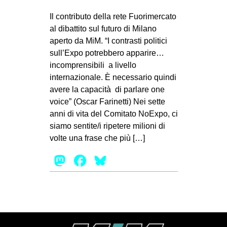
MILANO
Il contributo della rete Fuorimercato
MOBILITAZIONI
al dibattito sul futuro di Milano
aperto da MiM. “I contrasti politici
SPAZI
sull’Expo potrebbero apparire…
SPORT POPOLARE
incomprensibili a livello
internazionale. È necessario quindi
MOVIMENTI
avere la capacità di parlare one
AMBIENTE
voice” (Oscar Farinetti) Nei sette
ANTIFASCISMO
anni di vita del Comitato NoExpo, ci
siamo sentite/i ripetere milioni di
DIRITTO ALL’ABITARE
volte una frase che più […]
GENERI
Mastodon
Facebook
Bluesky
MIGRAZIONI
PRECARIATO
REPRESSIONE
STUDENTI