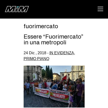
fuorimercato
HOME
Essere “Fuorimercato”
ABOUT
in una metropoli
AREA
24 Dic , 2018 -
IN EVIDENZA
,
PRIMO PIANO
DEGENERAZIONE
GAZA FREESTYLE
CSOA LAMBRETTA
MSM
STUDENTI TSUNAMI
ZAM