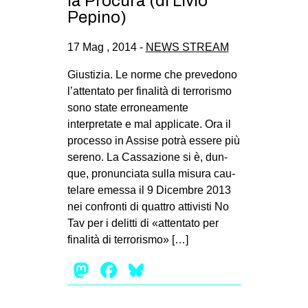
la Procura (di Livio
CULTURE
Pepino)
ARTE
17 Mag , 2014 -
NEWS STREAM
CINEMA
Giustizia. Le norme che prevedono
MANIFESTI
l’attentato per finalità di terrorismo
MUSICA
sono state erroneamente
interpretate e mal applicate. Ora il
RECENSIONI
processo in Assise potrà essere più
sereno. La Cas­sa­zione si è, dun­
INTERNAZIONALE
que, pro­nun­ciata sulla misura cau­
AFRICA
te­lare emessa il 9 Dicem­bre 2013
AMERICHE
nei con­fronti di quat­tro atti­vi­sti No
Tav per i delitti di «atten­tato per
ESTREMO ORIENTE
fina­lità di ter­ro­ri­smo» […]
EUROPA
Mastodon
Facebook
Bluesky
MEDIO ORIENTE
MONDO