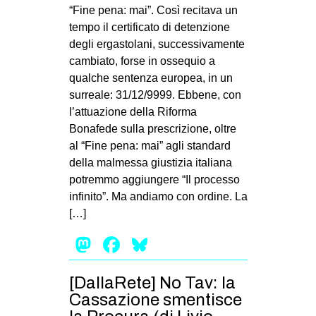
MILANO
“Fine pena: mai”. Così recitava un
tempo il certificato di detenzione
MOBILITAZIONI
degli ergastolani, successivamente
SPAZI
cambiato, forse in ossequio a
qualche sentenza europea, in un
SPORT POPOLARE
surreale: 31/12/9999. Ebbene, con
MOVIMENTI
l’attuazione della Riforma
Bonafede sulla prescrizione, oltre
AMBIENTE
al “Fine pena: mai” agli standard
ANTIFASCISMO
della malmessa giustizia italiana
potremmo aggiungere “Il processo
DIRITTO ALL’ABITARE
infinito”. Ma andiamo con ordine. La
GENERI
[…]
MIGRAZIONI
Mastodon
Facebook
Bluesky
PRECARIATO
REPRESSIONE
[DallaRete] No Tav: la
Cassazione smentisce
STUDENTI