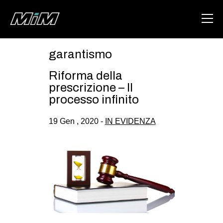
garantismo
HOME
Riforma della
ABOUT
prescrizione – Il
processo infinito
AREA
19 Gen , 2020 -
IN EVIDENZA
DEGENERAZIONE
GAZA FREESTYLE
CSOA LAMBRETTA
MSM
STUDENTI TSUNAMI
ZAM