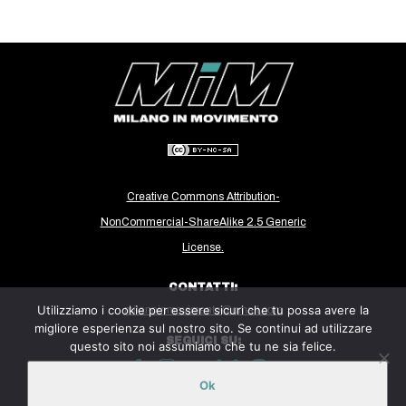
EVENTI
in
Fb
tw
bsky
Creative Commons Attribution-
NonCommercial-ShareAlike 2.5 Generic
ms
License.
SEARCH
CONTATTI:
Utilizziamo i cookie per essere sicuri che tu possa avere la
milanoinmovimento@gmail.com
migliore esperienza sul nostro sito. Se continui ad utilizzare
SEGUICI SU:
questo sito noi assumiamo che tu ne sia felice.
Ok
Sito ospitato sulla piattaforma
Midala