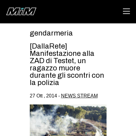
gendarmeria
HOME
[DallaRete]
ABOUT
Manifestazione alla
ZAD di Testet, un
AREA
ragazzo muore
durante gli scontri con
DEGENERAZIONE
la polizia
GAZA FREESTYLE
27 Ott , 2014 -
NEWS STREAM
CSOA LAMBRETTA
MSM
STUDENTI TSUNAMI
ZAM