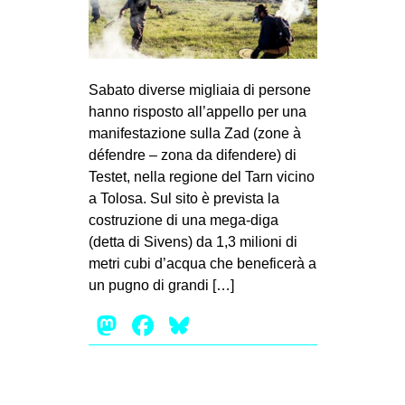
MILANO
MOBILITAZIONI
SPAZI
Sabato diverse migliaia di persone
SPORT POPOLARE
hanno risposto all’appello per una
manifestazione sulla Zad (zone à
MOVIMENTI
défendre – zona da difendere) di
AMBIENTE
Testet, nella regione del Tarn vicino
a Tolosa. Sul sito è prevista la
ANTIFASCISMO
costruzione di una mega-diga
DIRITTO ALL’ABITARE
(detta di Sivens) da 1,3 milioni di
GENERI
metri cubi d’acqua che beneficerà a
un pugno di grandi […]
MIGRAZIONI
Mastodon
Facebook
Bluesky
PRECARIATO
REPRESSIONE
STUDENTI