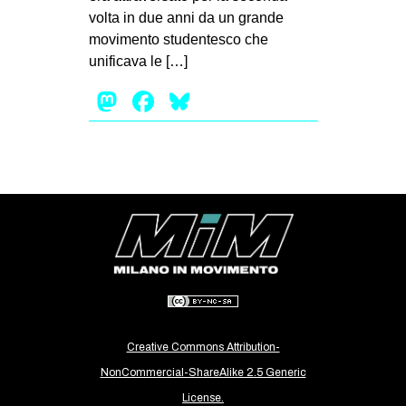
volta in due anni da un grande
EVENTI
movimento studentesco che
unificava le […]
in
Mastodon
Facebook
Bluesky
Fb
tw
bsky
ms
SEARCH
Creative Commons Attribution-
NonCommercial-ShareAlike 2.5 Generic
License.