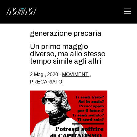
generazione precaria
HOME
Un primo maggio
ABOUT
diverso, ma allo stesso
tempo simile agli altri
AREA
2 Mag , 2020 -
MOVIMENTI
,
DEGENERAZIONE
PRECARIATO
GAZA FREESTYLE
CSOA LAMBRETTA
MSM
STUDENTI TSUNAMI
ZAM