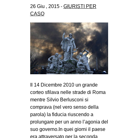
CULTURE
26 Giu , 2015 -
GIURISTI PER
CASO
ARTE
CINEMA
MANIFESTI
MUSICA
RECENSIONI
INTERNAZIONALE
AFRICA
Il 14 Dicembre 2010 un grande
corteo sfilava nelle strade di Roma
AMERICHE
mentre Silvio Berlusconi si
ESTREMO ORIENTE
comprava (nel vero senso della
EUROPA
parola) la fiducia riuscendo a
prolungare per un anno l’agonia del
MEDIO ORIENTE
suo governo.In quei giorni il paese
MONDO
era attraversato per la seconda