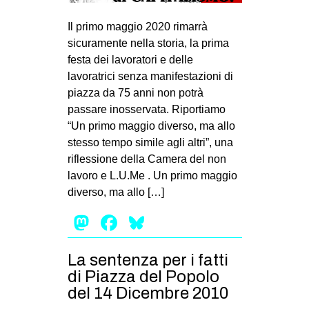
MILANO
Il primo maggio 2020 rimarrà
MOBILITAZIONI
sicuramente nella storia, la prima
SPAZI
festa dei lavoratori e delle
lavoratrici senza manifestazioni di
SPORT POPOLARE
piazza da 75 anni non potrà
MOVIMENTI
passare inosservata. Riportiamo
“Un primo maggio diverso, ma allo
AMBIENTE
stesso tempo simile agli altri”, una
ANTIFASCISMO
riflessione della Camera del non
lavoro e L.U.Me . Un primo maggio
DIRITTO ALL’ABITARE
diverso, ma allo […]
GENERI
Mastodon
Facebook
Bluesky
MIGRAZIONI
PRECARIATO
La sentenza per i fatti
REPRESSIONE
di Piazza del Popolo
del 14 Dicembre 2010
STUDENTI