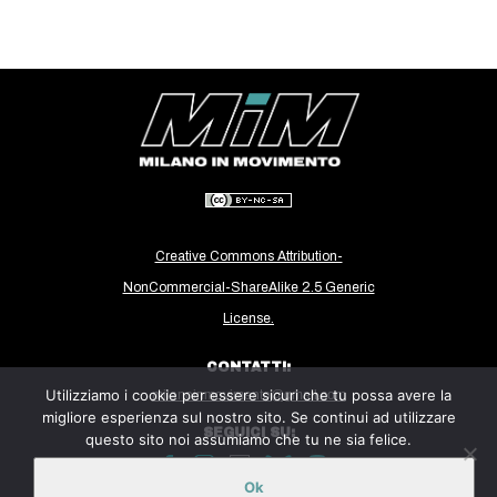
CULTURE
ARTE
CINEMA
MANIFESTI
MUSICA
RECENSIONI
INTERNAZIONALE
Creative Commons Attribution-
NonCommercial-ShareAlike 2.5 Generic
AFRICA
License.
AMERICHE
CONTATTI:
ESTREMO ORIENTE
Utilizziamo i cookie per essere sicuri che tu possa avere la
milanoinmovimento@gmail.com
EUROPA
migliore esperienza sul nostro sito. Se continui ad utilizzare
SEGUICI SU:
questo sito noi assumiamo che tu ne sia felice.
MEDIO ORIENTE
MONDO
Ok