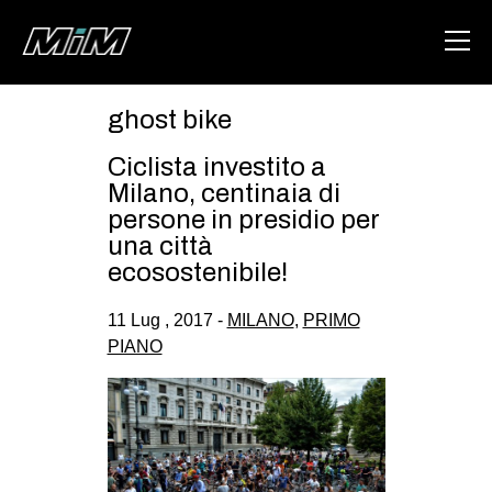
ghost bike
HOME
Ciclista investito a
ABOUT
Milano, centinaia di
persone in presidio per
AREA
una città
ecosostenibile!
DEGENERAZIONE
GAZA FREESTYLE
11 Lug , 2017 -
MILANO
,
PRIMO
PIANO
CSOA LAMBRETTA
MSM
STUDENTI TSUNAMI
ZAM