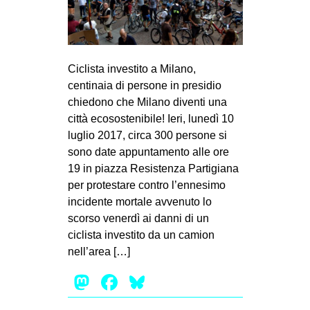
MILANO
MOBILITAZIONI
SPAZI
Ciclista investito a Milano,
SPORT POPOLARE
centinaia di persone in presidio
chiedono che Milano diventi una
MOVIMENTI
città ecosostenibile! Ieri, lunedì 10
AMBIENTE
luglio 2017, circa 300 persone si
sono date appuntamento alle ore
ANTIFASCISMO
19 in piazza Resistenza Partigiana
DIRITTO ALL’ABITARE
per protestare contro l’ennesimo
incidente mortale avvenuto lo
GENERI
scorso venerdì ai danni di un
MIGRAZIONI
ciclista investito da un camion
PRECARIATO
nell’area […]
REPRESSIONE
Mastodon
Facebook
Bluesky
STUDENTI