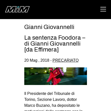
Gianni Giovannelli
HOME
La sentenza Foodora –
ABOUT
di Gianni Giovannelli
[da Effimera]
AREA
20 Mag , 2018 -
PRECARIATO
DEGENERAZIONE
GAZA FREESTYLE
CSOA LAMBRETTA
MSM
Il Presidente del Tribunale di
STUDENTI TSUNAMI
Torino, Sezione Lavoro, dottor
ZAM
Marco Buzano, ha depositato le