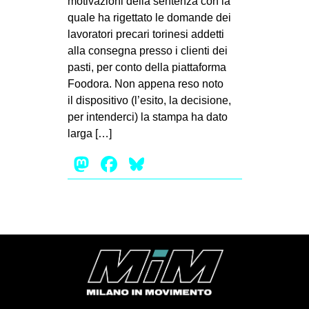
motivazioni della sentenza con la
MILANO
quale ha rigettato le domande dei
MOBILITAZIONI
lavoratori precari torinesi addetti
alla consegna presso i clienti dei
SPAZI
pasti, per conto della piattaforma
SPORT POPOLARE
Foodora. Non appena reso noto
il dispositivo (l’esito, la decisione,
MOVIMENTI
per intenderci) la stampa ha dato
AMBIENTE
larga […]
ANTIFASCISMO
Mastodon
Facebook
Bluesky
DIRITTO ALL’ABITARE
GENERI
MIGRAZIONI
PRECARIATO
REPRESSIONE
STUDENTI