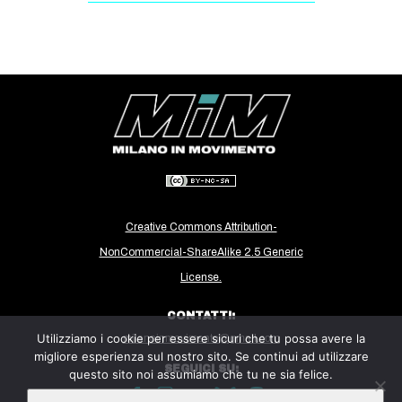
CULTURE
ARTE
CINEMA
MANIFESTI
MUSICA
RECENSIONI
INTERNAZIONALE
Creative Commons Attribution-
AFRICA
NonCommercial-ShareAlike 2.5 Generic
AMERICHE
License.
ESTREMO ORIENTE
CONTATTI:
EUROPA
Utilizziamo i cookie per essere sicuri che tu possa avere la
milanoinmovimento@gmail.com
migliore esperienza sul nostro sito. Se continui ad utilizzare
MEDIO ORIENTE
SEGUICI SU:
questo sito noi assumiamo che tu ne sia felice.
MONDO