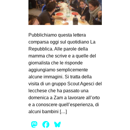
MILANO
MOBILITAZIONI
SPAZI
SPORT POPOLARE
Pubblichiamo questa lettera
comparsa oggi sul quotidiano La
MOVIMENTI
Repubblica. Alle parole della
AMBIENTE
mamma che scrive e a quelle del
giornalista che le risponde
ANTIFASCISMO
aggiungiamo semplicemente
DIRITTO ALL’ABITARE
alcune immagini. Si tratta della
visita di un gruppo Scout Agesci del
GENERI
lecchese che ha passato una
MIGRAZIONI
domenica a Zam a lavorare all’orto
PRECARIATO
e a conoscere quell’esperienza, di
alcuni bambini […]
REPRESSIONE
Mastodon
Facebook
Bluesky
STUDENTI