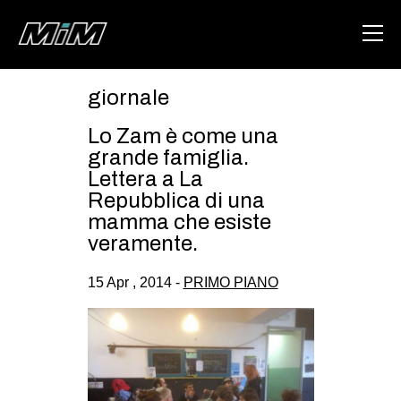
giornale
HOME
Lo Zam è come una
ABOUT
grande famiglia.
Lettera a La
AREA
Repubblica di una
mamma che esiste
DEGENERAZIONE
veramente.
GAZA FREESTYLE
15 Apr , 2014 -
PRIMO PIANO
CSOA LAMBRETTA
MSM
STUDENTI TSUNAMI
ZAM