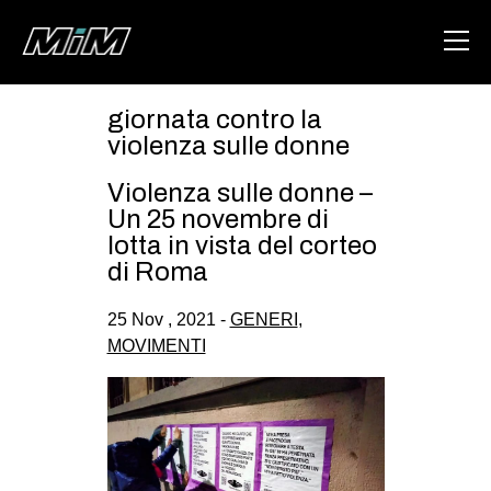
giornata contro la
HOME
violenza sulle donne
ABOUT
Violenza sulle donne –
Un 25 novembre di
AREA
lotta in vista del corteo
di Roma
DEGENERAZIONE
GAZA FREESTYLE
25 Nov , 2021 -
GENERI
,
MOVIMENTI
CSOA LAMBRETTA
MSM
STUDENTI TSUNAMI
ZAM