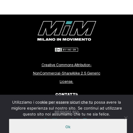
CULTURE
ARTE
CINEMA
MANIFESTI
MUSICA
RECENSIONI
Creative Commons Attribution-
INTERNAZIONALE
NonCommercial-ShareAlike 2.5 Generic
AFRICA
License.
AMERICHE
CONTATTI:
ESTREMO ORIENTE
Utilizziamo i cookie per essere sicuri che tu possa avere la
milanoinmovimento@gmail.com
migliore esperienza sul nostro sito. Se continui ad utilizzare
EUROPA
SEGUICI SU:
questo sito noi assumiamo che tu ne sia felice.
MEDIO ORIENTE
Ok
MONDO
Sito ospitato sulla piattaforma
Midala