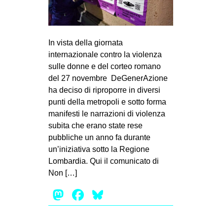
MILANO
MOBILITAZIONI
SPAZI
In vista della giornata
internazionale contro la violenza
SPORT POPOLARE
sulle donne e del corteo romano
MOVIMENTI
del 27 novembre DeGenerAzione
ha deciso di riproporre in diversi
AMBIENTE
punti della metropoli e sotto forma
ANTIFASCISMO
manifesti le narrazioni di violenza
subita che erano state rese
DIRITTO ALL’ABITARE
pubbliche un anno fa durante
GENERI
un’iniziativa sotto la Regione
MIGRAZIONI
Lombardia. Qui il comunicato di
Non […]
PRECARIATO
Mastodon
Facebook
Bluesky
REPRESSIONE
STUDENTI