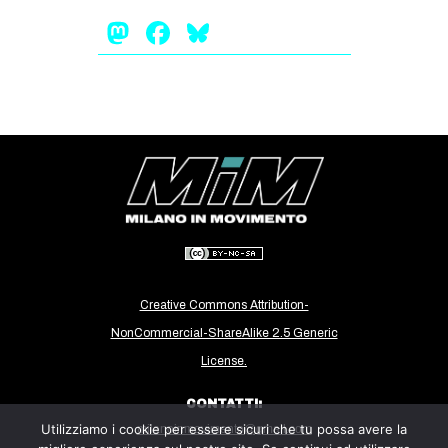
CULTURE
Mastodon
Facebook
Bluesky
ARTE
CINEMA
MANIFESTI
MUSICA
RECENSIONI
INTERNAZIONALE
AFRICA
AMERICHE
Creative Commons Attribution-
ESTREMO ORIENTE
NonCommercial-ShareAlike 2.5 Generic
License.
EUROPA
MEDIO ORIENTE
CONTATTI:
Utilizziamo i cookie per essere sicuri che tu possa avere la
milanoinmovimento@gmail.com
MONDO