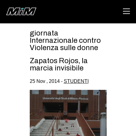
giornata
HOME
Internazionale contro
Violenza sulle donne
ABOUT
Zapatos Rojos, la
AREA
marcia invisibile
DEGENERAZIONE
25 Nov , 2014 -
STUDENTI
GAZA FREESTYLE
CSOA LAMBRETTA
MSM
STUDENTI TSUNAMI
ZAM