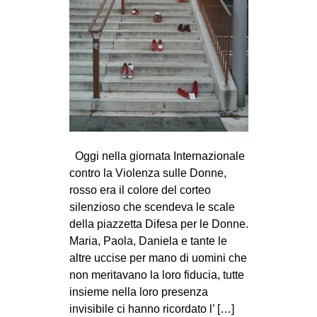
MILANO
MOBILITAZIONI
SPAZI
SPORT POPOLARE
MOVIMENTI
AMBIENTE
Oggi nella giornata Internazionale
ANTIFASCISMO
contro la Violenza sulle Donne,
DIRITTO ALL’ABITARE
rosso era il colore del corteo
GENERI
silenzioso che scendeva le scale
della piazzetta Difesa per le Donne.
MIGRAZIONI
Maria, Paola, Daniela e tante le
PRECARIATO
altre uccise per mano di uomini che
non meritavano la loro fiducia, tutte
REPRESSIONE
insieme nella loro presenza
STUDENTI
invisibile ci hanno ricordato l’ […]