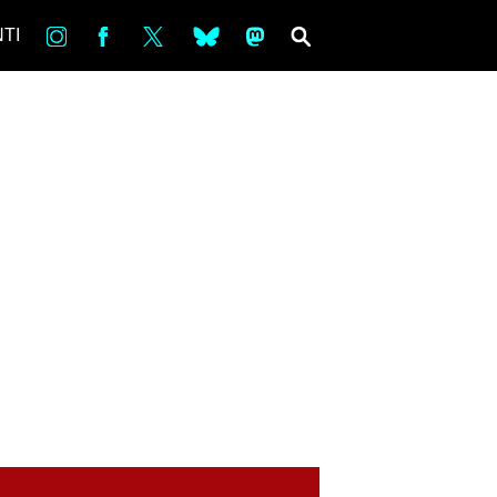
in
Fb
tw
bsky
ms
SEARCH
TI