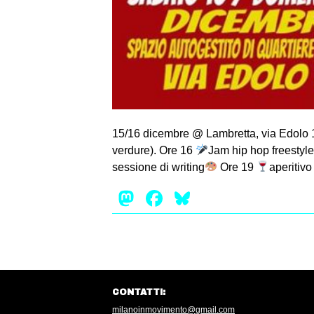
15/16 dicembre @ Lambretta, via Edolo 
verdure). Ore 16
Jam hip hop freestyl
sessione di writing
Ore 19
aperitivo
Mastodon
Facebook
Bluesky
CONTATTI:
milanoinmovimento@gmail.com