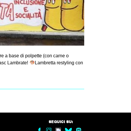
e a base di polpette (con carne o
Casc Lambrate!
Lambretta restyling con
SEGUICI SU: