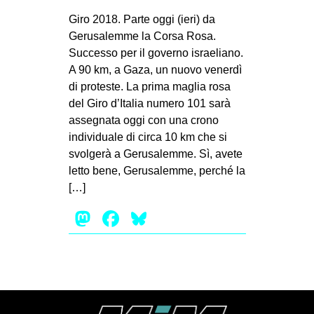
MILANO
Giro 2018. Parte oggi (ieri) da
MOBILITAZIONI
Gerusalemme la Corsa Rosa.
Successo per il governo israeliano.
SPAZI
A 90 km, a Gaza, un nuovo venerdì
SPORT POPOLARE
di proteste. La prima maglia rosa
del Giro d’Italia numero 101 sarà
MOVIMENTI
assegnata oggi con una ‎crono
AMBIENTE
individuale di circa 10 km che si
svolgerà a Gerusalemme. Sì, avete
ANTIFASCISMO
letto ‎bene, Gerusalemme, perché la
DIRITTO ALL’ABITARE
[…]
GENERI
Mastodon
Facebook
Bluesky
MIGRAZIONI
PRECARIATO
REPRESSIONE
STUDENTI