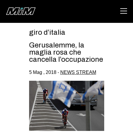
giro d’italia
HOME
Gerusalemme, la
ABOUT
maglia rosa che
cancella l’occupazione
AREA
5 Mag , 2018 -
NEWS STREAM
DEGENERAZIONE
GAZA FREESTYLE
CSOA LAMBRETTA
MSM
STUDENTI TSUNAMI
ZAM