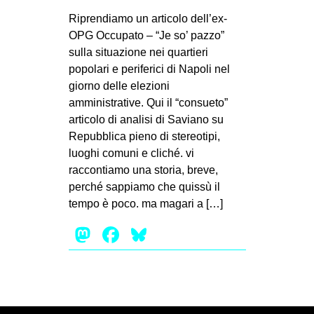
MILANO
Riprendiamo un articolo dell’ex-
MOBILITAZIONI
OPG Occupato – “Je so’ pazzo”
sulla situazione nei quartieri
SPAZI
popolari e periferici di Napoli nel
SPORT POPOLARE
giorno delle elezioni
amministrative. Qui il “consueto”
MOVIMENTI
articolo di analisi di Saviano su
AMBIENTE
Repubblica pieno di stereotipi,
luoghi comuni e cliché. vi
ANTIFASCISMO
raccontiamo una storia, breve,
DIRITTO ALL’ABITARE
perché sappiamo che quissù il
tempo è poco. ma magari a […]
GENERI
MIGRAZIONI
Mastodon
Facebook
Bluesky
PRECARIATO
REPRESSIONE
STUDENTI