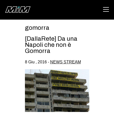
gomorra
HOME
[DallaRete] Da una
ABOUT
Napoli che non è
Gomorra
AREA
8 Giu , 2016 -
NEWS STREAM
DEGENERAZIONE
GAZA FREESTYLE
CSOA LAMBRETTA
MSM
STUDENTI TSUNAMI
ZAM