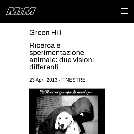
Green Hill
HOME
Ricerca e
ABOUT
sperimentazione
animale: due visioni
AREA
differenti
DEGENERAZIONE
23 Apr , 2013 -
FINESTRE
GAZA FREESTYLE
CSOA LAMBRETTA
MSM
STUDENTI TSUNAMI
ZAM