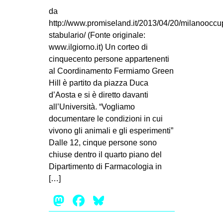
da
EVENTI
http://www.promiseland.it/2013/04/20/milanooccu
stabulario/ (Fonte originale:
in
www.ilgiorno.it) Un corteo di
Fb
cinquecento persone appartenenti
al Coordinamento Fermiamo Green
tw
Hill è partito da piazza Duca
d’Aosta e si è diretto davanti
bsky
all’Università. “Vogliamo
documentare le condizioni in cui
ms
vivono gli animali e gli esperimenti”
Dalle 12, cinque persone sono
SEARCH
chiuse dentro il quarto piano del
Dipartimento di Farmacologia in
[…]
Mastodon
Facebook
Bluesky