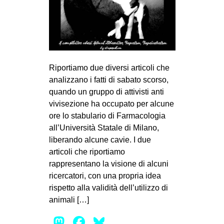
MILANO
MOBILITAZIONI
SPAZI
SPORT POPOLARE
Riportiamo due diversi articoli che
MOVIMENTI
analizzano i fatti di sabato scorso,
quando un gruppo di attivisti anti
AMBIENTE
vivisezione ha occupato per alcune
ANTIFASCISMO
ore lo stabulario di Farmacologia
all’Università Statale di Milano,
DIRITTO ALL’ABITARE
liberando alcune cavie. I due
GENERI
articoli che riportiamo
MIGRAZIONI
rappresentano la visione di alcuni
ricercatori, con una propria idea
PRECARIATO
rispetto alla validità dell’utilizzo di
REPRESSIONE
animali […]
STUDENTI
Mastodon
Facebook
Bluesky