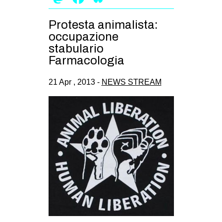
CULTURE
Protesta animalista:
ARTE
occupazione
CINEMA
stabulario
Farmacologia
MANIFESTI
MUSICA
21 Apr , 2013 -
NEWS STREAM
RECENSIONI
INTERNAZIONALE
AFRICA
AMERICHE
ESTREMO ORIENTE
EUROPA
MEDIO ORIENTE
MONDO