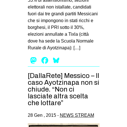
53% di astensionismo, sezioni
elettorali non istallate, candidati
fuori dai tre grandi partiti Messicani
che si impongono in stati ricchi e
borghesi, il PRI sotto il 30%,
elezioni annullate a Tixla (città
dove ha sede la Scuola Normale
Rurale di Ayotzinapa): […]
Mastodon
Facebook
Bluesky
[DallaRete] Messico – Il
caso Ayotzinapa non si
chiude. “Non ci
lasciate altra scelta
che lottare”
28 Gen , 2015 -
NEWS STREAM