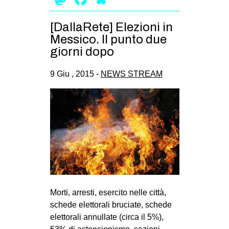
EVENTI
[DallaRete] Elezioni in
in
Messico. Il punto due
giorni dopo
Fb
9 Giu , 2015 -
NEWS STREAM
tw
bsky
ms
SEARCH
Morti, arresti, esercito nelle città,
schede elettorali bruciate, schede
elettorali annullate (circa il 5%),