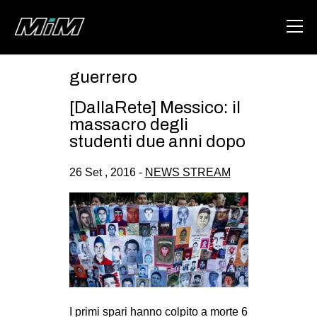
guerrero
HOME
[DallaRete] Messico: il
ABOUT
massacro degli
studenti due anni dopo
AREA
26 Set , 2016 -
NEWS STREAM
DEGENERAZIONE
GAZA FREESTYLE
CSOA LAMBRETTA
MSM
STUDENTI TSUNAMI
ZAM
I primi spari hanno colpito a morte 6