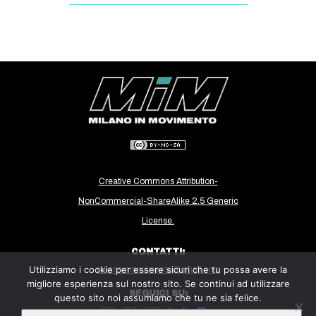
Creative Commons Attribution-
NonCommercial-ShareAlike 2.5 Generic
License.
CONTATTI:
Utilizziamo i cookie per essere sicuri che tu possa avere la
milanoinmovimento@gmail.com
migliore esperienza sul nostro sito. Se continui ad utilizzare
SEGUICI SU:
questo sito noi assumiamo che tu ne sia felice.