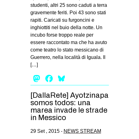
MILANO
studenti, altri 25 sono caduti a terra
gravemente feriti. Poi 43 sono stati
MOBILITAZIONI
rapiti. Caricati su furgoncini e
SPAZI
inghiottiti nel buio della notte. Un
incubo forse troppo reale per
SPORT POPOLARE
essere raccontato ma che ha avuto
MOVIMENTI
come teatro lo stato messicano di
Guerrero, nella località di Iguala. Il
AMBIENTE
[…]
ANTIFASCISMO
Mastodon
Facebook
Bluesky
DIRITTO ALL’ABITARE
GENERI
[DallaRete] Ayotzinapa
MIGRAZIONI
somos todos: una
marea invade le strade
PRECARIATO
in Messico
REPRESSIONE
29 Set , 2015 -
NEWS STREAM
STUDENTI