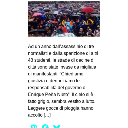
CULTURE
ARTE
CINEMA
MANIFESTI
MUSICA
Ad un anno dall’assassinio di tre
normalisti e dalla sparizione di altri
RECENSIONI
43 studenti, le strade di decine di
INTERNAZIONALE
città sono state invase da migliaia
di manifestanti. “Chiediamo
AFRICA
giustizia e denunciamo le
AMERICHE
responsabilità del governo di
Enrique Peña Nieto”. Il cielo si è
ESTREMO ORIENTE
fatto grigio, sembra vestito a lutto.
EUROPA
Leggere gocce di pioggia hanno
MEDIO ORIENTE
accolto […]
MONDO
Mastodon
Facebook
Bluesky