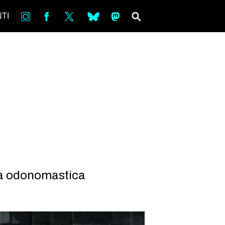
in
Fb
tw
bsky
ms
SEARCH
TI
lia odonomastica