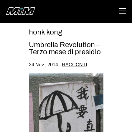
honk kong
HOME
Umbrella Revolution –
ABOUT
Terzo mese di presidio
AREA
24 Nov , 2014 -
RACCONTI
DEGENERAZIONE
GAZA FREESTYLE
CSOA LAMBRETTA
MSM
STUDENTI TSUNAMI
ZAM