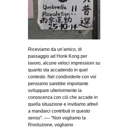
MILANO
MOBILITAZIONI
SPAZI
SPORT POPOLARE
MOVIMENTI
Riceviamo da un’amico, di
AMBIENTE
passaggio ad Honk Kong per
lavoro, alcune veloci impressioni su
ANTIFASCISMO
quanto sta accadendo in quel
DIRITTO ALL’ABITARE
contesto. Nel condividerle con voi
GENERI
pensiamo sarebbe importante
sviluppare ulteriormente la
MIGRAZIONI
conoscenza con ciò che accade in
PRECARIATO
quella situazione e invitiamo altre/i
a mandarci contributi in questo
REPRESSIONE
senso”. —- “Non vogliamo la
STUDENTI
Rivoluzione, vogliamo