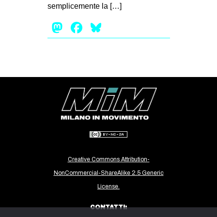
semplicemente la […]
CULTURE
Mastodon
Facebook
Bluesky
ARTE
CINEMA
MANIFESTI
MUSICA
RECENSIONI
INTERNAZIONALE
AFRICA
AMERICHE
Creative Commons Attribution-
ESTREMO ORIENTE
NonCommercial-ShareAlike 2.5 Generic
EUROPA
License.
MEDIO ORIENTE
CONTATTI:
MONDO