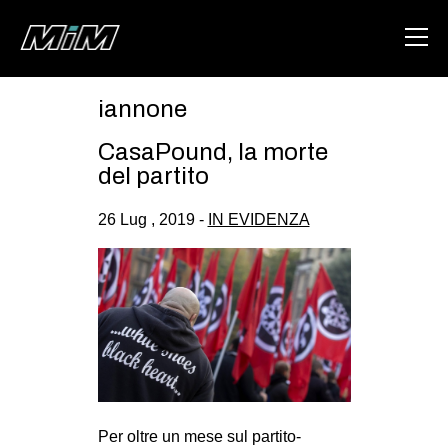
iannone
HOME
CasaPound, la morte
ABOUT
del partito
AREA
26 Lug , 2019 -
IN EVIDENZA
DEGENERAZIONE
GAZA FREESTYLE
CSOA LAMBRETTA
MSM
STUDENTI TSUNAMI
ZAM
Per oltre un mese sul partito-