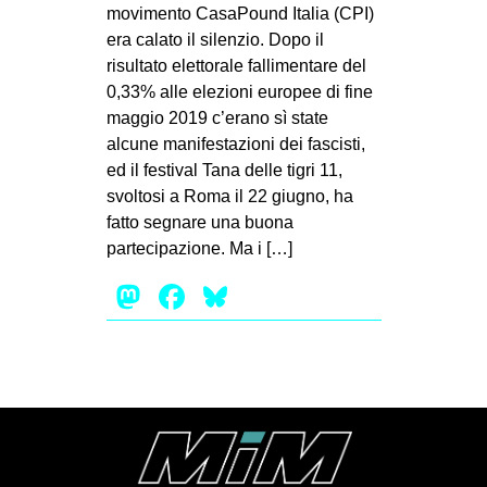
MILANO
movimento CasaPound Italia (CPI)
era calato il silenzio. Dopo il
MOBILITAZIONI
risultato elettorale fallimentare del
SPAZI
0,33% alle elezioni europee di fine
maggio 2019 c’erano sì state
SPORT POPOLARE
alcune manifestazioni dei fascisti,
MOVIMENTI
ed il festival Tana delle tigri 11,
svoltosi a Roma il 22 giugno, ha
AMBIENTE
fatto segnare una buona
ANTIFASCISMO
partecipazione. Ma i […]
DIRITTO ALL’ABITARE
Mastodon
Facebook
Bluesky
GENERI
MIGRAZIONI
PRECARIATO
REPRESSIONE
STUDENTI