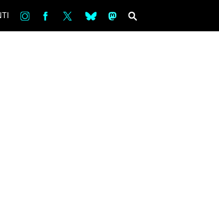
in
Fb
tw
bsky
ms
SEARCH
TI