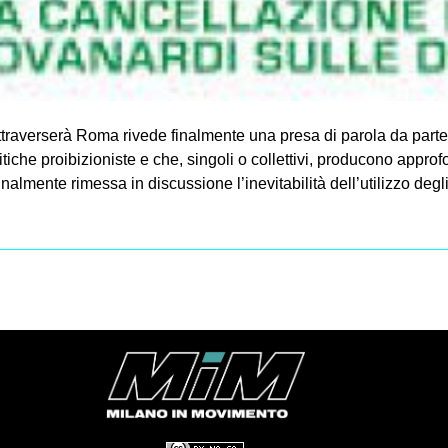
ttraverserà Roma rivede finalmente una presa di parola da parte d
iche proibizioniste e che, singoli o collettivi, producono approfo
 finalmente rimessa in discussione l’inevitabilità dell’utilizzo deg