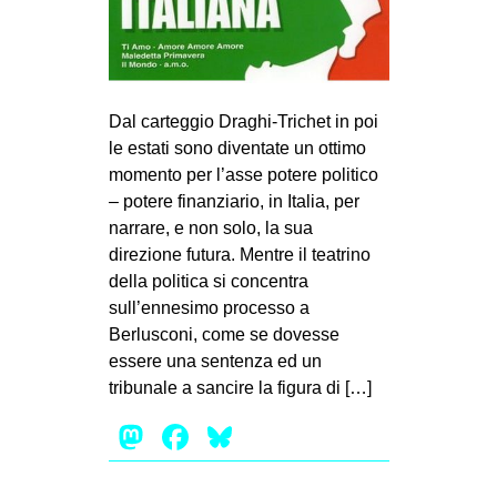
CULTURE
ARTE
CINEMA
Dal carteggio Draghi-Trichet in poi
MANIFESTI
le estati sono diventate un ottimo
MUSICA
momento per l’asse potere politico
– potere finanziario, in Italia, per
RECENSIONI
narrare, e non solo, la sua
direzione futura. Mentre il teatrino
INTERNAZIONALE
della politica si concentra
AFRICA
sull’ennesimo processo a
AMERICHE
Berlusconi, come se dovesse
essere una sentenza ed un
ESTREMO ORIENTE
tribunale a sancire la figura di […]
EUROPA
Mastodon
Facebook
Bluesky
MEDIO ORIENTE
MONDO