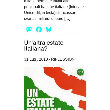
d’Italia permette infatti alle
MILANO
principali banche italiane (Intesa e
MOBILITAZIONI
Unicredit, in testa) di incassare
svariati miliardi di euro […]
SPAZI
Mastodon
Facebook
Bluesky
SPORT POPOLARE
MOVIMENTI
Un’altra estate
AMBIENTE
italiana?
ANTIFASCISMO
31 Lug , 2013 -
RIFLESSIONI
DIRITTO ALL’ABITARE
GENERI
MIGRAZIONI
PRECARIATO
REPRESSIONE
STUDENTI