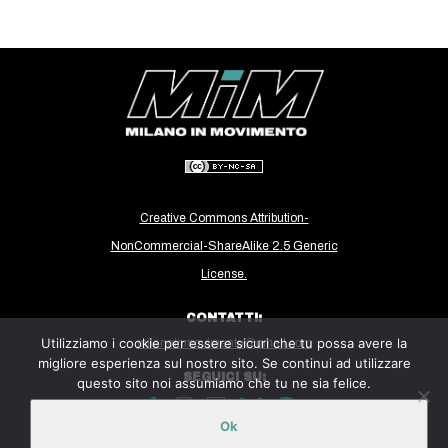
EVENTI
in
Fb
tw
bsky
Creative Commons Attribution-
NonCommercial-ShareAlike 2.5 Generic
ms
License.
SEARCH
CONTATTI:
Utilizziamo i cookie per essere sicuri che tu possa avere la
milanoinmovimento@gmail.com
migliore esperienza sul nostro sito. Se continui ad utilizzare
SEGUICI SU:
questo sito noi assumiamo che tu ne sia felice.
Ok
Sito ospitato sulla piattaforma
Midala