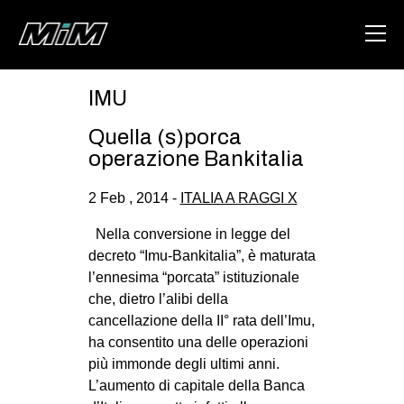
IMU
HOME
Quella (s)porca
ABOUT
operazione Bankitalia
AREA
2 Feb , 2014 -
ITALIA A RAGGI X
DEGENERAZIONE
Nella conversione in legge del
GAZA FREESTYLE
decreto “Imu-Bankitalia”, è maturata
l’ennesima “porcata” istituzionale
CSOA LAMBRETTA
che, dietro l’alibi della
MSM
cancellazione della II° rata dell’Imu,
ha consentito una delle operazioni
STUDENTI TSUNAMI
più immonde degli ultimi anni.
ZAM
L’aumento di capitale della Banca