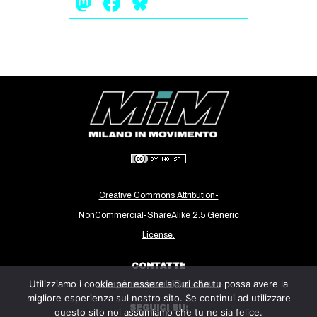
Mastodon
Facebook
Bluesky
Creative Commons Attribution-
NonCommercial-ShareAlike 2.5 Generic
License.
CONTATTI:
Utilizziamo i cookie per essere sicuri che tu possa avere la
milanoinmovimento@gmail.com
migliore esperienza sul nostro sito. Se continui ad utilizzare
SEGUICI SU:
questo sito noi assumiamo che tu ne sia felice.