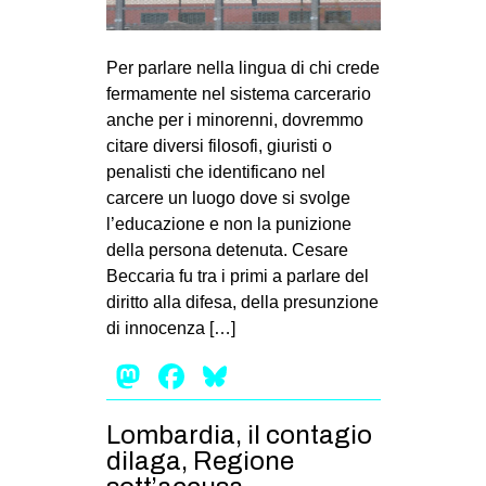
MILANO
MOBILITAZIONI
Per parlare nella lingua di chi crede
SPAZI
fermamente nel sistema carcerario
anche per i minorenni, dovremmo
SPORT POPOLARE
citare diversi filosofi, giuristi o
MOVIMENTI
penalisti che identificano nel
carcere un luogo dove si svolge
AMBIENTE
l’educazione e non la punizione
ANTIFASCISMO
della persona detenuta. Cesare
Beccaria fu tra i primi a parlare del
DIRITTO ALL’ABITARE
diritto alla difesa, della presunzione
GENERI
di innocenza […]
MIGRAZIONI
Mastodon
Facebook
Bluesky
PRECARIATO
REPRESSIONE
Lombardia, il contagio
dilaga, Regione
STUDENTI