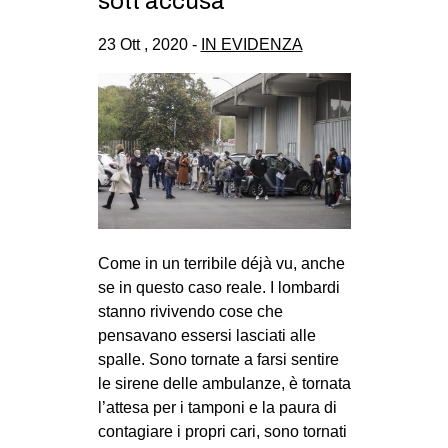
sott’accusa
CULTURE
23 Ott , 2020 -
IN EVIDENZA
ARTE
CINEMA
MANIFESTI
MUSICA
RECENSIONI
INTERNAZIONALE
Come in un terribile déjà vu, anche
AFRICA
se in questo caso reale. I lombardi
AMERICHE
stanno rivivendo cose che
ESTREMO ORIENTE
pensavano essersi lasciati alle
spalle. Sono tornate a farsi sentire
EUROPA
le sirene delle ambulanze, è tornata
MEDIO ORIENTE
l’attesa per i tamponi e la paura di
contagiare i propri cari, sono tornati
MONDO