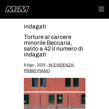
indagati
HOME
Torture al carcere
ABOUT
minorile Beccaria,
salito a 42 il numero di
AREA
indagati
DEGENERAZIONE
9 Ago , 2025 -
IN EVIDENZA
,
GAZA FREESTYLE
PRIMO PIANO
CSOA LAMBRETTA
MSM
STUDENTI TSUNAMI
ZAM