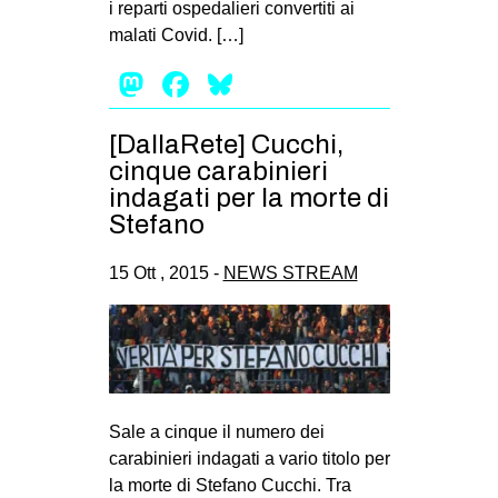
i reparti ospedalieri convertiti ai
EVENTI
malati Covid. […]
Mastodon
Facebook
Bluesky
in
Fb
[DallaRete] Cucchi,
cinque carabinieri
tw
indagati per la morte di
Stefano
bsky
15 Ott , 2015 -
NEWS STREAM
ms
SEARCH
Sale a cinque il numero dei
carabinieri indagati a vario titolo per
la morte di Stefano Cucchi. Tra