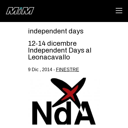
independent days
HOME
12-14 dicembre
ABOUT
Independent Days al
Leonacavallo
AREA
9 Dic , 2014 -
FINESTRE
DEGENERAZIONE
GAZA FREESTYLE
CSOA LAMBRETTA
MSM
STUDENTI TSUNAMI
ZAM