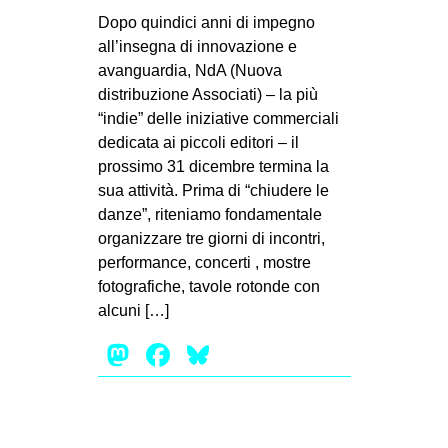
MILANO
Dopo quindici anni di impegno
MOBILITAZIONI
all’insegna di innovazione e
avanguardia, NdA (Nuova
SPAZI
distribuzione Associati) – la più
SPORT POPOLARE
“indie” delle iniziative commerciali
dedicata ai piccoli editori – il
MOVIMENTI
prossimo 31 dicembre termina la
AMBIENTE
sua attività. Prima di “chiudere le
danze”, riteniamo fondamentale
ANTIFASCISMO
organizzare tre giorni di incontri,
DIRITTO ALL’ABITARE
performance, concerti , mostre
fotografiche, tavole rotonde con
GENERI
alcuni […]
MIGRAZIONI
Mastodon
Facebook
Bluesky
PRECARIATO
REPRESSIONE
STUDENTI