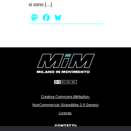
si sono […]
CULTURE
Mastodon
Facebook
Bluesky
ARTE
CINEMA
MANIFESTI
MUSICA
RECENSIONI
INTERNAZIONALE
AFRICA
AMERICHE
Creative Commons Attribution-
ESTREMO ORIENTE
NonCommercial-ShareAlike 2.5 Generic
EUROPA
License.
MEDIO ORIENTE
CONTATTI:
MONDO