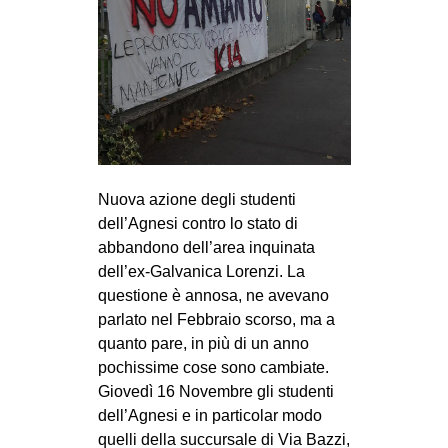
MILANO
MOBILITAZIONI
SPAZI
SPORT POPOLARE
MOVIMENTI
AMBIENTE
Nuova azione degli studenti
dell’Agnesi contro lo stato di
ANTIFASCISMO
abbandono dell’area inquinata
DIRITTO ALL’ABITARE
dell’ex-Galvanica Lorenzi. La
GENERI
questione è annosa, ne avevano
parlato nel Febbraio scorso, ma a
MIGRAZIONI
quanto pare, in più di un anno
PRECARIATO
pochissime cose sono cambiate.
Giovedì 16 Novembre gli studenti
REPRESSIONE
dell’Agnesi e in particolar modo
STUDENTI
quelli della succursale di Via Bazzi,