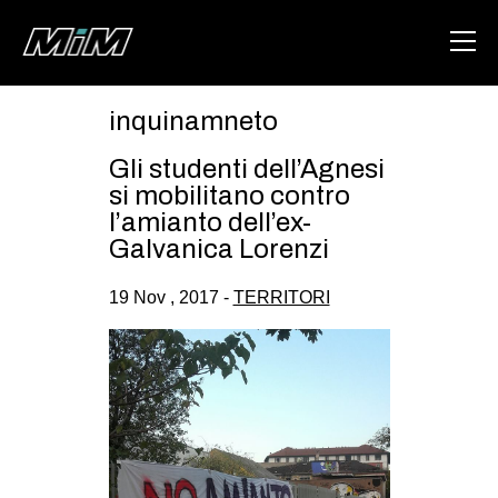
inquinamneto
HOME
Gli studenti dell’Agnesi
ABOUT
si mobilitano contro
l’amianto dell’ex-
AREA
Galvanica Lorenzi
DEGENERAZIONE
19 Nov , 2017 -
TERRITORI
GAZA FREESTYLE
CSOA LAMBRETTA
MSM
STUDENTI TSUNAMI
ZAM