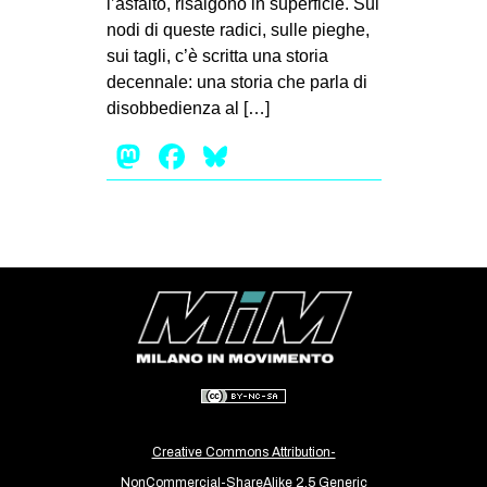
l’asfalto, risalgono in superficie. Sui
MILANO
nodi di queste radici, sulle pieghe,
MOBILITAZIONI
sui tagli, c’è scritta una storia
decennale: una storia che parla di
SPAZI
disobbedienza al […]
SPORT POPOLARE
Mastodon
Facebook
Bluesky
MOVIMENTI
AMBIENTE
ANTIFASCISMO
DIRITTO ALL’ABITARE
GENERI
MIGRAZIONI
PRECARIATO
REPRESSIONE
Creative Commons Attribution-
STUDENTI
NonCommercial-ShareAlike 2.5 Generic