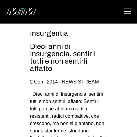
insurgentia
HOME
Dieci anni di
ABOUT
Insurgencia, sentirli
tutti e non sentirli
AREA
affatto
DEGENERAZIONE
2 Gen , 2014 -
NEWS STREAM
GAZA FREESTYLE
Dieci anni di Insurgencia, sentirli
CSOA LAMBRETTA
tutti e non sentirli affatto: Sentirli
MSM
tutti perché abbiamo radici
resistenti, radici combattive, che
STUDENTI TSUNAMI
crescono, ma non si piantano, non
ZAM
sanno star ferme, sfondano