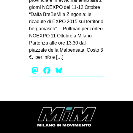
provinciale in avvicinamento alla 2
MILANO
giorni NOEXPO del 11-12 Ottobre
MOBILITAZIONI
“Dalla BreBeMi a Zingonia: le
ricadute di EXPO 2015 sul territorio
SPAZI
bergamasco”. – Pullman per corteo
SPORT POPOLARE
NOEXPO 11 Ottobre a Milano
Partenza alle ore 13.30 dal
MOVIMENTI
piazzale della Malpensata. Costo 3
AMBIENTE
€, per info e […]
ANTIFASCISMO
Mastodon
Facebook
Bluesky
DIRITTO ALL’ABITARE
GENERI
MIGRAZIONI
PRECARIATO
REPRESSIONE
STUDENTI