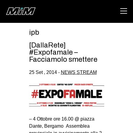
ipb
HOME
[DallaRete]
ABOUT
#Expofamale –
Facciamolo smettere
AREA
25 Set , 2014 -
NEWS STREAM
DEGENERAZIONE
GAZA FREESTYLE
CSOA LAMBRETTA
MSM
STUDENTI TSUNAMI
– 4 Ottobre ore 16.00 @ piazza
ZAM
Dante, Bergamo Assemblea