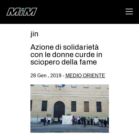
jin
HOME
Azione di solidarietà
ABOUT
con le donne curde in
sciopero della fame
AREA
28 Gen , 2019 -
MEDIO ORIENTE
DEGENERAZIONE
GAZA FREESTYLE
CSOA LAMBRETTA
MSM
STUDENTI TSUNAMI
ZAM