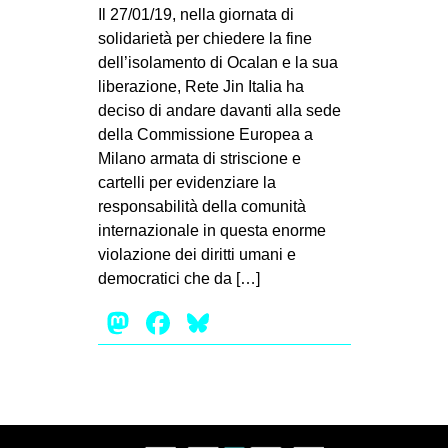
MILANO
Il 27/01/19, nella giornata di
solidarietà per chiedere la fine
MOBILITAZIONI
dell’isolamento di Ocalan e la sua
SPAZI
liberazione, Rete Jin Italia ha
deciso di andare davanti alla sede
SPORT POPOLARE
della Commissione Europea a
MOVIMENTI
Milano armata di striscione e
cartelli per evidenziare la
AMBIENTE
responsabilità della comunità
ANTIFASCISMO
internazionale in questa enorme
violazione dei diritti umani e
DIRITTO ALL’ABITARE
democratici che da […]
GENERI
Mastodon
Facebook
Bluesky
MIGRAZIONI
PRECARIATO
REPRESSIONE
STUDENTI