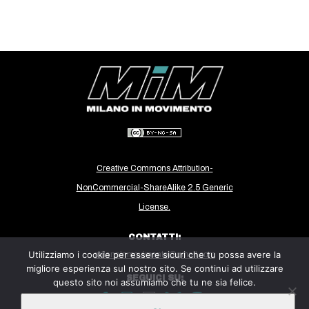
CULTURE
ARTE
CINEMA
MANIFESTI
MUSICA
RECENSIONI
INTERNAZIONALE
Creative Commons Attribution-
AFRICA
NonCommercial-ShareAlike 2.5 Generic
AMERICHE
License.
ESTREMO ORIENTE
CONTATTI:
EUROPA
Utilizziamo i cookie per essere sicuri che tu possa avere la
milanoinmovimento@gmail.com
migliore esperienza sul nostro sito. Se continui ad utilizzare
MEDIO ORIENTE
SEGUICI SU:
questo sito noi assumiamo che tu ne sia felice.
MONDO