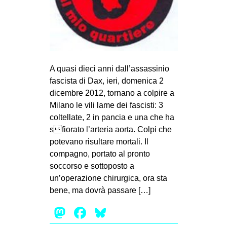
MILANO
MOBILITAZIONI
SPAZI
SPORT POPOLARE
A quasi dieci anni dall’assassinio
MOVIMENTI
fascista di Dax, ieri, domenica 2
dicembre 2012, tornano a colpire a
AMBIENTE
Milano le vili lame dei fascisti: 3
ANTIFASCISMO
coltellate, 2 in pancia e una che ha
sfiorato l’arteria aorta. Colpi che
DIRITTO ALL’ABITARE
potevano risultare mortali. Il
GENERI
compagno, portato al pronto
MIGRAZIONI
soccorso e sottoposto a
un’operazione chirurgica, ora sta
PRECARIATO
bene, ma dovrà passare […]
REPRESSIONE
Mastodon
Facebook
Bluesky
STUDENTI