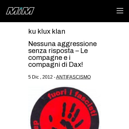
ku klux klan
HOME
Nessuna aggressione
ABOUT
senza risposta – Le
compagne e i
AREA
compagni di Dax!
DEGENERAZIONE
5 Dic , 2012 -
ANTIFASCISMO
GAZA FREESTYLE
CSOA LAMBRETTA
MSM
STUDENTI TSUNAMI
ZAM