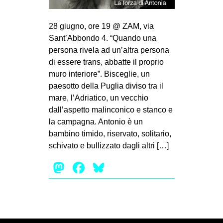
MILANO
MOBILITAZIONI
28 giugno, ore 19 @ ZAM, via
Sant’Abbondo 4. “Quando una
SPAZI
persona rivela ad un’altra persona
SPORT POPOLARE
di essere trans, abbatte il proprio
muro interiore”. Bisceglie, un
MOVIMENTI
paesotto della Puglia diviso tra il
AMBIENTE
mare, l’Adriatico, un vecchio
dall’aspetto malinconico e stanco e
ANTIFASCISMO
la campagna. Antonio è un
DIRITTO ALL’ABITARE
bambino timido, riservato, solitario,
GENERI
schivato e bullizzato dagli altri […]
MIGRAZIONI
Mastodon
Facebook
Bluesky
PRECARIATO
REPRESSIONE
STUDENTI