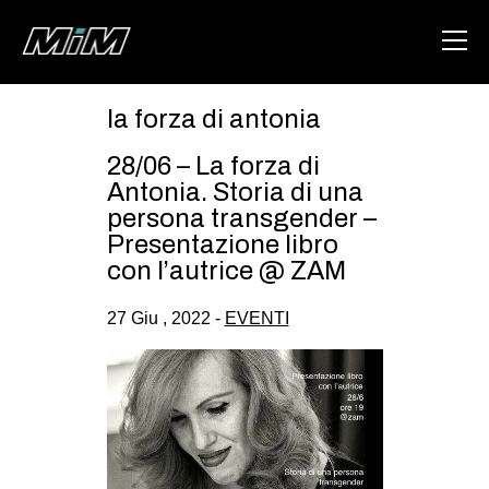
la forza di antonia
HOME
28/06 – La forza di
ABOUT
Antonia. Storia di una
persona transgender –
AREA
Presentazione libro
con l’autrice @ ZAM
DEGENERAZIONE
GAZA FREESTYLE
27 Giu , 2022 -
EVENTI
CSOA LAMBRETTA
MSM
STUDENTI TSUNAMI
ZAM