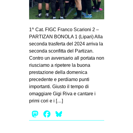
MILANO
MOBILITAZIONI
SPAZI
1^ Cat. FIGC Franco Scarioni 2 –
SPORT POPOLARE
PARTIZAN BONOLA 1 (Lipari) Alla
seconda trasferta del 2024 arriva la
MOVIMENTI
seconda sconfitta del Partizan.
AMBIENTE
Contro un avversario all portata non
riusciamo a ripetere la buona
ANTIFASCISMO
prestazione della domenica
DIRITTO ALL’ABITARE
precedente e perdiamo punti
GENERI
importanti. Giusto il tempo di
omaggiare Gigi Riva e cantare i
MIGRAZIONI
primi cori e i […]
PRECARIATO
Mastodon
Facebook
Bluesky
REPRESSIONE
STUDENTI