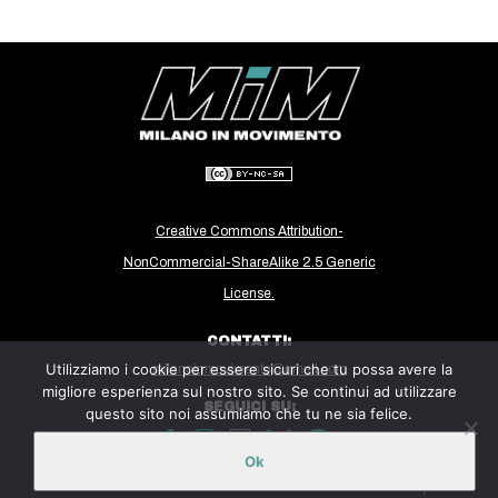
CULTURE
ARTE
CINEMA
MANIFESTI
MUSICA
RECENSIONI
Creative Commons Attribution-
INTERNAZIONALE
NonCommercial-ShareAlike 2.5 Generic
License.
AFRICA
AMERICHE
CONTATTI:
Utilizziamo i cookie per essere sicuri che tu possa avere la
ESTREMO ORIENTE
milanoinmovimento@gmail.com
migliore esperienza sul nostro sito. Se continui ad utilizzare
EUROPA
SEGUICI SU:
questo sito noi assumiamo che tu ne sia felice.
MEDIO ORIENTE
Ok
Sito ospitato sulla piattaforma
Midala
MONDO