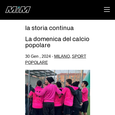
la storia continua
HOME
La domenica del calcio
ABOUT
popolare
AREA
30 Gen , 2024 -
MILANO
,
SPORT
POPOLARE
DEGENERAZIONE
GAZA FREESTYLE
CSOA LAMBRETTA
MSM
STUDENTI TSUNAMI
ZAM